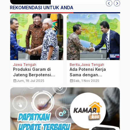
REKOMENDASI UNTUK ANDA
Jawa Tengah
Berita
Jawa Tengah
J
an
Produksi Garam di
Ada Potensi Kerja
S
Jateng Berpotensi
Sama dengan
B
Besar Dukung
Pakistan, Mulai dari
P
calendar_month
calendar_month
calendar_month
Jum, 18 Jul 2025
Sab, 1 Nov 2025
Swasembada,
Kopi Hingga
N
Pemprov Siap
Pendidikan Dokter
T
Kolaborasi dengan
Swasta