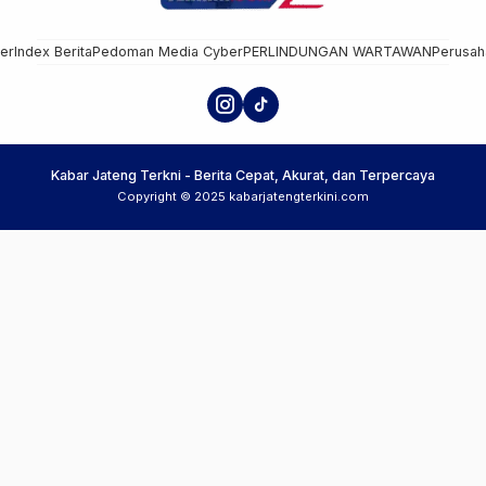
mer
Index Berita
Pedoman Media Cyber
PERLINDUNGAN WARTAWAN
Perusah
Kabar Jateng Terkni - Berita Cepat, Akurat, dan Terpercaya
Copyright © 2025 kabarjatengterkini.com