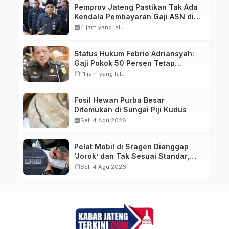
Pemprov Jateng Pastikan Tak Ada
Kendala Pembayaran Gaji ASN di
Tengah Pemangkasan Transfer ke
calendar_month
4 jam yang lalu
Daerah
Status Hukum Febrie Adriansyah:
Gaji Pokok 50 Persen Tetap
Mengalir, Tunjangan Disetop
calendar_month
11 jam yang lalu
Kejagung
Fosil Hewan Purba Besar
Ditemukan di Sungai Piji Kudus
calendar_month
Sel, 4 Agu 2026
Pelat Mobil di Sragen Dianggap
‘Jorok’ dan Tak Sesuai Standar,
Pengemudi Kena Tilang
calendar_month
Sel, 4 Agu 2026