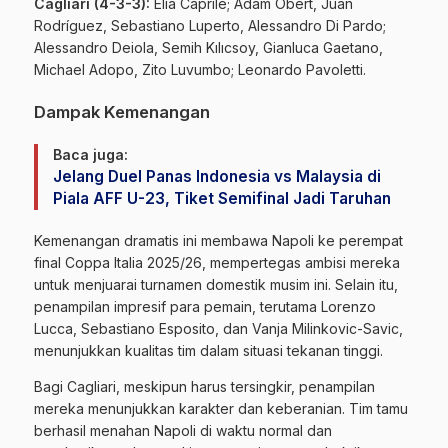
Cagliari (4-3-3):
Elia Caprile; Adam Obert, Juan
Rodríguez, Sebastiano Luperto, Alessandro Di Pardo;
Alessandro Deiola, Semih Kılıcsoy, Gianluca Gaetano,
Michael Adopo, Zito Luvumbo; Leonardo Pavoletti.
Dampak Kemenangan
Baca juga:
Jelang Duel Panas Indonesia vs Malaysia di
Piala AFF U-23, Tiket Semifinal Jadi Taruhan
Kemenangan dramatis ini membawa Napoli ke perempat
final Coppa Italia 2025/26, mempertegas ambisi mereka
untuk menjuarai turnamen domestik musim ini. Selain itu,
penampilan impresif para pemain, terutama Lorenzo
Lucca, Sebastiano Esposito, dan Vanja Milinkovic-Savic,
menunjukkan kualitas tim dalam situasi tekanan tinggi.
Bagi Cagliari, meskipun harus tersingkir, penampilan
mereka menunjukkan karakter dan keberanian. Tim tamu
berhasil menahan Napoli di waktu normal dan