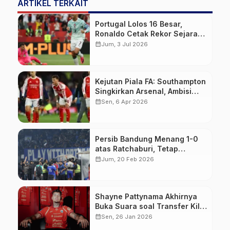
ARTIKEL TERKAIT
Portugal Lolos 16 Besar,
Ronaldo Cetak Rekor Sejarah
Baru
calendar_month
Jum, 3 Jul 2026
Kejutan Piala FA: Southampton
Singkirkan Arsenal, Ambisi
Quadruple Skuad Mikel Arteta
calendar_month
Sen, 6 Apr 2026
Resmi Sirna
Persib Bandung Menang 1-0
atas Ratchaburi, Tetap
Tersingkir dari ACL 2
calendar_month
Jum, 20 Feb 2026
2025/2026
Shayne Pattynama Akhirnya
Buka Suara soal Transfer Kilat
ke Persija Jakarta
calendar_month
Sen, 26 Jan 2026