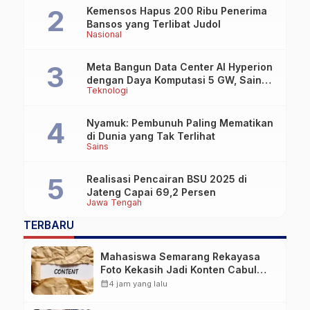
Kemensos Hapus 200 Ribu Penerima
Bansos yang Terlibat Judol
Nasional
Meta Bangun Data Center AI Hyperion
dengan Daya Komputasi 5 GW, Saingi
Teknologi
OpenAI dan Google
Nyamuk: Pembunuh Paling Mematikan
di Dunia yang Tak Terlihat
Sains
Realisasi Pencairan BSU 2025 di
Jateng Capai 69,2 Persen
Jawa Tengah
TERBARU
Mahasiswa Semarang Rekayasa
Foto Kekasih Jadi Konten Cabul
karena Sakit Hati
calendar_month
4 jam yang lalu