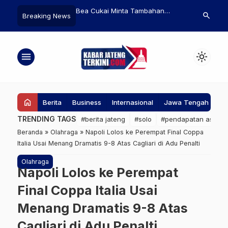
Bea Cukai Minta Tambahan
Layanan Dokumen
7 
search
Breaking News
Anggaran Rp1 Triliun di 2026
Kependudukan Sudah Tersedia di
Be
Tingkat Desa dan Kelurahan
Pe
Rembang
menu
light_mode
home
Berita
Business
Internasional
Jawa Tengah
Ke
TRENDING TAGS
#berita jateng
#solo
#pendapatan asli da
Beranda
»
Olahraga
»
Napoli Lolos ke Perempat Final Coppa
Italia Usai Menang Dramatis 9-8 Atas Cagliari di Adu Penalti
Olahraga
Napoli Lolos ke Perempat
Final Coppa Italia Usai
Menang Dramatis 9-8 Atas
Cagliari di Adu Penalti