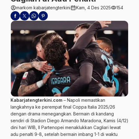
account_circle
calendar_month
visibility
markom kabarjatengterkini
Kam, 4 Des 2025
154
Kabarjatengterkini.com
–
Napoli
memastikan
langkahnya ke perempat final Coppa
Italia
2025/26
dengan drama menegangkan. Bermain di kandang
sendiri di Stadion Diego Armando Maradona, Kamis (4/12)
dini hari WIB, Il Partenopei menaklukkan Cagliari lewat
adu penalti 9-8, setelah bermain imbang 1-1 di waktu