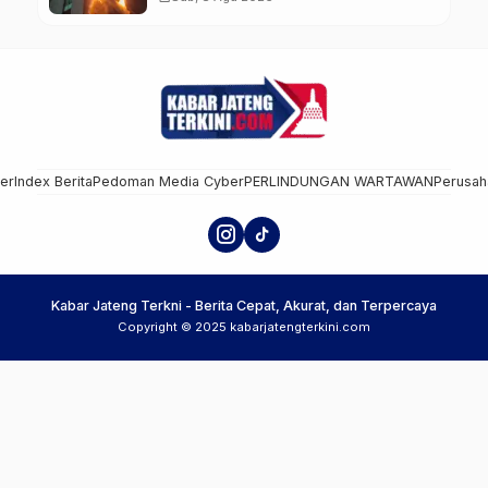
Kencang Jadi Tantangan
mer
Index Berita
Pedoman Media Cyber
PERLINDUNGAN WARTAWAN
Perusah
Kabar Jateng Terkni - Berita Cepat, Akurat, dan Terpercaya
Copyright © 2025 kabarjatengterkini.com