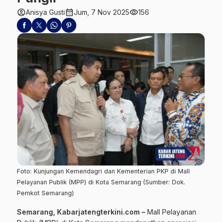
account_circle
calendar_month
visibility
Anisya Gusti
Jum, 7 Nov 2025
156
Foto: Kunjungan Kemendagri dan Kementerian PKP di Mall
Pelayanan Publik (MPP) di Kota Semarang (Sumber: Dok.
Pemkot Semarang)
Semarang, Kabarjatengterkini.com –
Mall Pelayanan