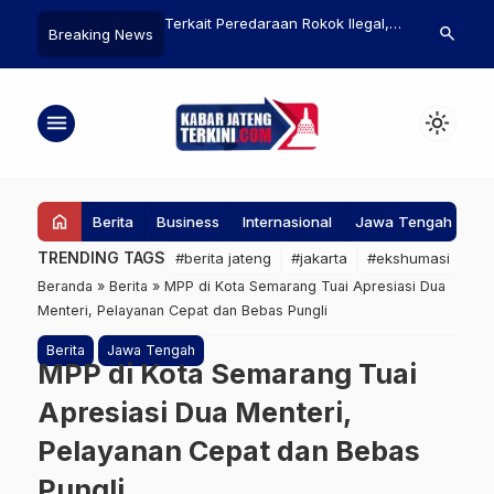
ang Sekolah Rakyat di
Terkait Peredaraan Rokok Ilegal,
Prabowo Prio
search
Breaking News
Bakal Ada Dua Rombel
Sejumlah Warung Madura
BBM di Daer
Ditertibkan Bea Cukai Tegal
Sumbar, dan 
Kerahkan KRI
menu
light_mode
home
Berita
Business
Internasional
Jawa Tengah
Ke
TRENDING TAGS
#berita jateng
#jakarta
#ekshumasi
#pa
Beranda
»
Berita
»
MPP di Kota Semarang Tuai Apresiasi Dua
Menteri, Pelayanan Cepat dan Bebas Pungli
Berita
Jawa Tengah
MPP di Kota Semarang Tuai
Apresiasi Dua Menteri,
Pelayanan Cepat dan Bebas
Pungli