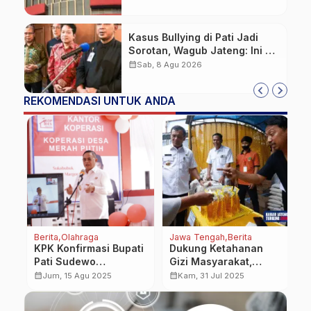
CCTV
Kasus Bullying di Pati Jadi
Sorotan, Wagub Jateng: Ini PR
Bersama
calendar_month
Sab, 8 Agu 2026
REKOMENDASI UNTUK ANDA
Berita
Olahraga
Jawa Tengah
Berita
J
KPK Konfirmasi Bupati
Dukung Ketahanan
W
Pati Sudewo
Gizi Masyarakat,
A
Kembalikan Uang
Pemprov Galakkan
P
calendar_month
calendar_month
calendar_month
Jum, 15 Agu 2025
Kam, 31 Jul 2025
Korupsi, Tapi Tak
Gerakan Pangan
P
Hapus Pidana
Murah
G