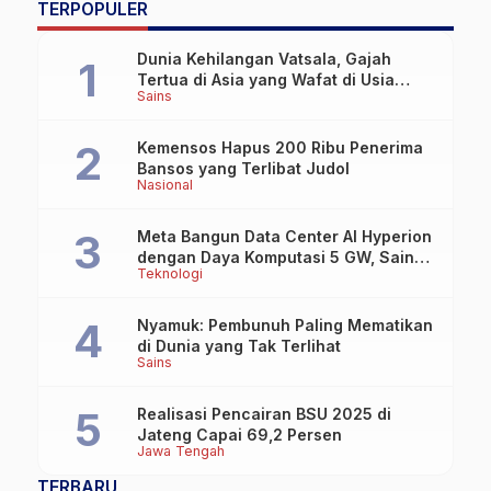
TERPOPULER
Dunia Kehilangan Vatsala, Gajah
Tertua di Asia yang Wafat di Usia
Sains
Lebih dari 100 Tahun
Kemensos Hapus 200 Ribu Penerima
Bansos yang Terlibat Judol
Nasional
Meta Bangun Data Center AI Hyperion
dengan Daya Komputasi 5 GW, Saingi
Teknologi
OpenAI dan Google
Nyamuk: Pembunuh Paling Mematikan
di Dunia yang Tak Terlihat
Sains
Realisasi Pencairan BSU 2025 di
Jateng Capai 69,2 Persen
Jawa Tengah
TERBARU