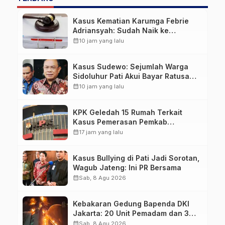
Kasus Kematian Karumga Febrie
Adriansyah: Sudah Naik ke
Penyidikan dan Jadwalkan
calendar_month
10 jam yang lalu
Ekshumasi
Kasus Sudewo: Sejumlah Warga
Sidoluhur Pati Akui Bayar Ratusan
Juta untuk Daftar Seleksi
calendar_month
10 jam yang lalu
Perangkat Desa
KPK Geledah 15 Rumah Terkait
Kasus Pemerasan Pemkab
Pemalang, Sita Dokumen Proyek
calendar_month
17 jam yang lalu
PUPR hingga Rekaman CCTV
Kasus Bullying di Pati Jadi Sorotan,
Wagub Jateng: Ini PR Bersama
calendar_month
Sab, 8 Agu 2026
Kebakaran Gedung Bapenda DKI
Jakarta: 20 Unit Pemadam dan 3
Bronto Skylift Dikerahkan, Angin
calendar_month
Sab, 8 Agu 2026