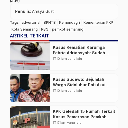
(adv)
Penulis
: Anisya Gusti
Tags
advertorial
BPHTB
Kemendagri
Kementerian PKP
Kota Semarang
PBG
pemkot semarang
ARTIKEL TERKAIT
Kasus Kematian Karumga
Febrie Adriansyah: Sudah
Naik ke Penyidikan dan
calendar_month
10 jam yang lalu
Jadwalkan Ekshumasi
Kasus Sudewo: Sejumlah
Warga Sidoluhur Pati Akui
Bayar Ratusan Juta untuk
calendar_month
10 jam yang lalu
Daftar Seleksi Perangkat Desa
KPK Geledah 15 Rumah Terkait
Kasus Pemerasan Pemkab
Pemalang, Sita Dokumen
calendar_month
17 jam yang lalu
Proyek PUPR hingga Rekaman