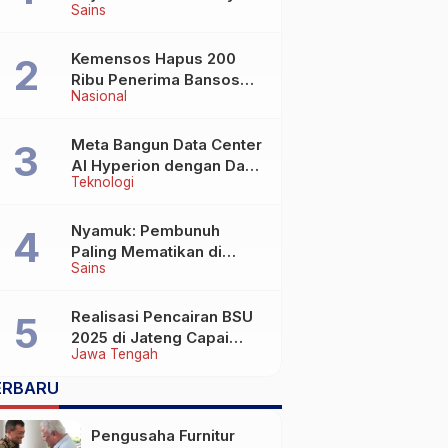
Sains
Wafat di Usia Lebih dari
100 Tahun
Kemensos Hapus 200
Ribu Penerima Bansos
Nasional
yang Terlibat Judol
Meta Bangun Data Center
AI Hyperion dengan Daya
Teknologi
Komputasi 5 GW, Saingi
OpenAI dan Google
Nyamuk: Pembunuh
Paling Mematikan di
Sains
Dunia yang Tak Terlihat
Realisasi Pencairan BSU
2025 di Jateng Capai
Jawa Tengah
69,2 Persen
ERBARU
Pengusaha Furnitur