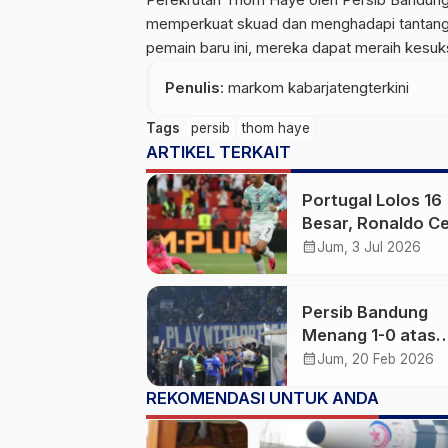
memperkuat skuad dan menghadapi tantanga
pemain baru ini, mereka dapat meraih kesuk
Penulis
: markom kabarjatengterkini
Tags
persib
thom haye
ARTIKEL TERKAIT
Portugal Lolos 16
Besar, Ronaldo C
Rekor Sejarah Ba
calendar_month
Jum, 3 Jul 2026
Persib Bandung
Menang 1-0 atas
Ratchaburi, Tetap
calendar_month
Jum, 20 Feb 2026
Tersingkir dari AC
REKOMENDASI UNTUK ANDA
2025/2026