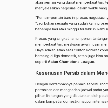
akan pemain yang dapat memperkuat tim, teru
menyelesaikan negosiasi dalam waktu yang re
“Pemain-pemain baru ini proses negosiasinya 
“Jadi bukan sesuatu yang sudah kami proses
beberapa hari atau minggu terakhir ini kami m
Proses yang singkat namun penuh tantanga
memperkuat tim, meskipun awal musim men
Haye adalah salah satu contoh konkret kom
bersaing di liga domestik, tetapi juga bisa 
seperti
Asian Champions League
.
Keseriusan Persib dalam Men
Dengan bertambahnya pemain seperti Thom 
permainan dan menghadapi jadwal padat y
pilihan lini tengah yang dibutuhkan oleh pe
dalam kompetisi domestik maupun internasi