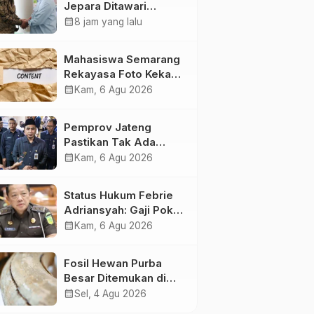
Jepara Ditawari
Perluasan Pangsa
calendar_month
8 jam yang lalu
Pasar Hingga ke IKN
Mahasiswa Semarang
Rekayasa Foto Kekasih
Jadi Konten Cabul
calendar_month
Kam, 6 Agu 2026
karena Sakit Hati
Pemprov Jateng
Pastikan Tak Ada
Kendala Pembayaran
calendar_month
Kam, 6 Agu 2026
Gaji ASN di Tengah
Pemangkasan
Status Hukum Febrie
Transfer ke Daerah
Adriansyah: Gaji Pokok
50 Persen Tetap
calendar_month
Kam, 6 Agu 2026
Mengalir, Tunjangan
Disetop Kejagung
Fosil Hewan Purba
Besar Ditemukan di
Sungai Piji Kudus
calendar_month
Sel, 4 Agu 2026