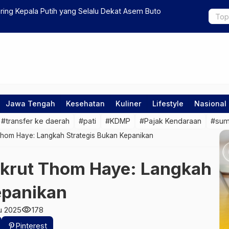
dalah Penyakit Paling Menular
Jokowi Siap
Keluarga
Jawa Tengah
Kesehatan
Kuliner
Lifestyle
Nasional
#transfer ke daerah
#pati
#KDMP
#Pajak Kendaraan
#su
Thom Haye: Langkah Strategis Bukan Kepanikan
ekrut Thom Haye: Langkah
epanikan
visibility
u 2025
178
Pinterest