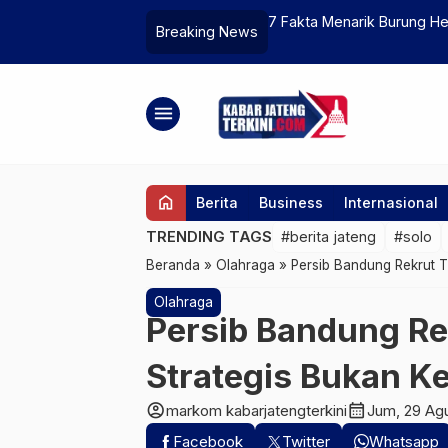
tih yang Selalu Dekat Asem Buto
Menkes RI Sebut Campak a
Breaking News
menu
home
Berita
Business
Internasional
TRENDING TAGS
#berita jateng
#solo
Beranda
»
Olahraga
»
Persib Bandung Rekrut 
Olahraga
Persib Bandung R
Strategis Bukan K
account_circle
calendar_month
markom kabarjatengterkini
Jum, 29 Ag
Facebook
Twitter
Whatsapp