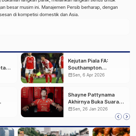
n besar musim ini. Manajemen Persib berharap, dengan
sesan di kompetisi domestik dan Asia.
Kejutan Piala FA:
etak
Southampton
ru
Singkirkan Arsenal,
calendar_month
Sen, 6 Apr 2026
Ambisi Quadruple
Skuad Mikel Arteta
Shayne Pattynama
Resmi Sirna
Akhirnya Buka Suara
soal Transfer Kilat ke
calendar_month
Sen, 26 Jan 2026
L 2
Persija Jakarta