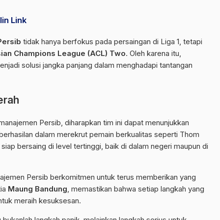
in Link
Persib
tidak hanya berfokus pada persaingan di Liga 1, tetapi
ian Champions League (ACL) Two
. Oleh karena itu,
njadi solusi jangka panjang dalam menghadapi tantangan
erah
 manajemen Persib, diharapkan tim ini dapat menunjukkan
berhasilan dalam merekrut pemain berkualitas seperti Thom
siap bersaing di level tertinggi, baik di dalam negeri maupun di
jemen Persib berkomitmen untuk terus memberikan yang
tia
Maung Bandung
, memastikan bahwa setiap langkah yang
untuk meraih kesuksesan.
ukanlah langkah panik, melainkan langkah serius untuk