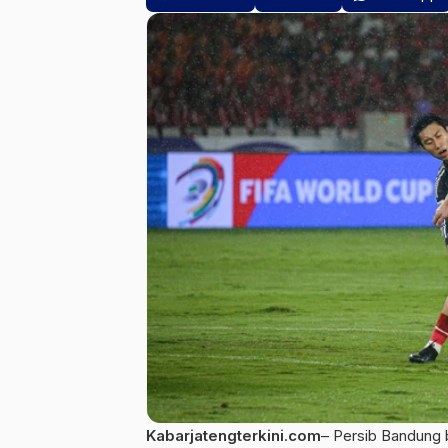
Kabarjatengterkini
.
com
–
Persib
Bandung b