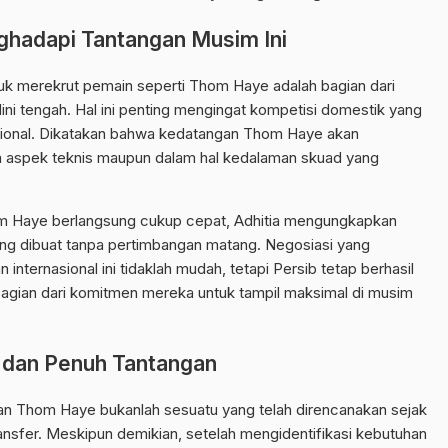
ghadapi Tantangan Musim Ini
k merekrut pemain seperti Thom Haye adalah bagian dari
ni tengah. Hal ini penting mengingat kompetisi domestik yang
nasional. Dikatakan bahwa kedatangan Thom Haye akan
am aspek teknis maupun dalam hal kedalaman skuad yang
m Haye berlangsung cukup cepat, Adhitia mengungkapkan
ang dibuat tanpa pertimbangan matang. Negosiasi yang
nternasional ini tidaklah mudah, tetapi Persib tetap berhasil
gian dari komitmen mereka untuk tampil maksimal di musim
 dan Penuh Tantangan
an Thom Haye bukanlah sesuatu yang telah direncanakan sejak
ansfer. Meskipun demikian, setelah mengidentifikasi kebutuhan