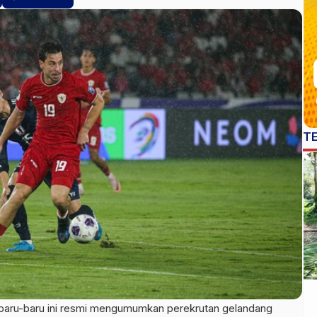
T
aru-baru ini resmi mengumumkan perekrutan gelandang