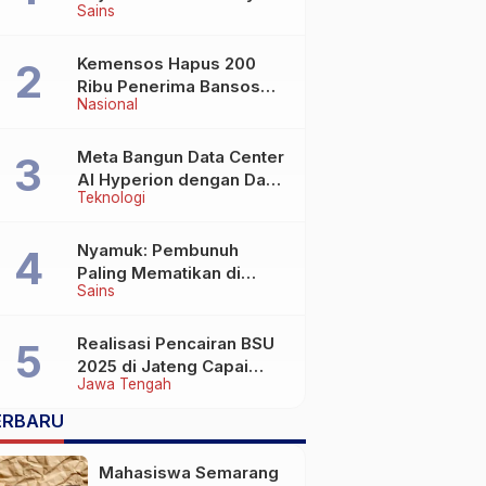
Sains
Wafat di Usia Lebih dari
100 Tahun
Kemensos Hapus 200
Ribu Penerima Bansos
Nasional
yang Terlibat Judol
Meta Bangun Data Center
AI Hyperion dengan Daya
Teknologi
Komputasi 5 GW, Saingi
OpenAI dan Google
Nyamuk: Pembunuh
Paling Mematikan di
Sains
Dunia yang Tak Terlihat
Realisasi Pencairan BSU
2025 di Jateng Capai
Jawa Tengah
69,2 Persen
ERBARU
Mahasiswa Semarang