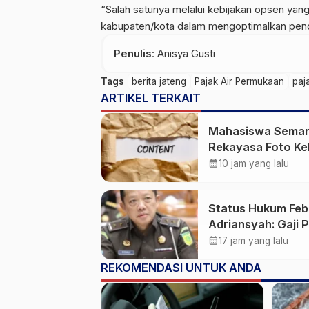
“Salah satunya melalui kebijakan opsen ya
kabupaten/kota dalam mengoptimalkan penda
Penulis
: Anisya Gusti
Tags
berita jateng
Pajak Air Permukaan
paj
ARTIKEL TERKAIT
Mahasiswa Sema
Rekayasa Foto Ke
Jadi Konten Cabul
calendar_month
10 jam yang lalu
karena Sakit Hati
Status Hukum Feb
Adriansyah: Gaji 
50 Persen Tetap
calendar_month
17 jam yang lalu
Mengalir, Tunjang
REKOMENDASI UNTUK ANDA
Disetop Kejagung