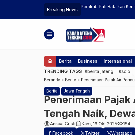
t Lebaran
Pemkab Pati Batalkan Ken
Breaking News
Permintaan Maaf
menu
home
Berita
Business
Internasional
TRENDING TAGS
#berita jateng
#solo
Beranda
»
Berita
»
Penerimaan Pajak Air Perm
Berita
Jawa Tengah
Penerimaan Pajak
Tengah Naik, Dew
account_circle
calendar_month
visibility
Anisya Gusti
Kam, 16 Okt 2025
184
Facebook
Twitter
Whatsapp