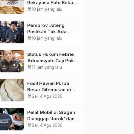
Rekayasa Foto Kekasih
Jadi Konten Cabul
calendar_month
10 jam yang lalu
karena Sakit Hati
Pemprov Jateng
Pastikan Tak Ada
Kendala Pembayaran
calendar_month
10 jam yang lalu
Gaji ASN di Tengah
Pemangkasan
Status Hukum Febrie
Transfer ke Daerah
Adriansyah: Gaji Pokok
50 Persen Tetap
calendar_month
17 jam yang lalu
Mengalir, Tunjangan
Disetop Kejagung
Fosil Hewan Purba
Besar Ditemukan di
Sungai Piji Kudus
calendar_month
Sel, 4 Agu 2026
Pelat Mobil di Sragen
Dianggap ‘Jorok’ dan
Tak Sesuai Standar,
calendar_month
Sel, 4 Agu 2026
Pengemudi Kena