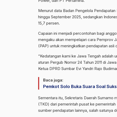
Power, dan PT Pertamina.
Menurut data Badan Pengelola Pendapata
hingga September 2025, sedangkan Indonesia
15,7 persen.
Capaian ini menjadi percontohan bagi anggo
mengaku akan mempelajari cara Pemprov J
(PAP) untuk meningkatkan pendapatan asli 
“Kedatangan kami ke Jawa Tengah adalah u
aturan Pergub Nomor 24 Tahun 2011 di Jawa 
Ketua DPRD Sumbar Evi Yandri Rajo Budiman 
Baca juga:
Pemkot Solo Buka Suara Soal Sukse
Sementara itu, Sekretaris Daerah Sumarno
(TKD) dari pemerintah pusat ke pemerintah
sumber pendapatan lainnya, salah satunya 