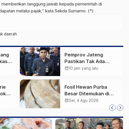
ng memberikan tanggung jawab kepada pemerintah di
patan melalui pajak,” kata Sekda Sumarno. (*)
ak daerah
rang
Pemprov Jateng
kasih
Pastikan Tak Ada
Kendala Pembayaran
calendar_month
10 jam yang lalu
Gaji ASN di Tengah
Pemangkasan Transfer
rie
Fosil Hewan Purba
ke Daerah
Pokok
Besar Ditemukan di
Sungai Piji Kudus
calendar_month
Sel, 4 Agu 2026
an