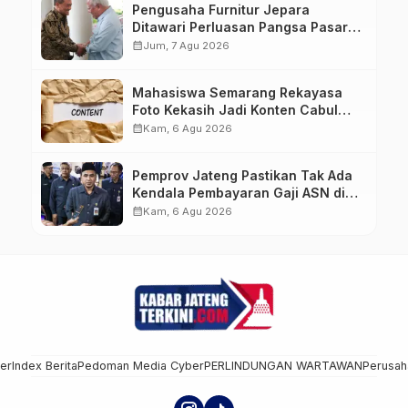
Pengusaha Furnitur Jepara
Ditawari Perluasan Pangsa Pasar
Hingga ke IKN
calendar_month
Jum, 7 Agu 2026
Mahasiswa Semarang Rekayasa
Foto Kekasih Jadi Konten Cabul
karena Sakit Hati
calendar_month
Kam, 6 Agu 2026
Pemprov Jateng Pastikan Tak Ada
Kendala Pembayaran Gaji ASN di
Tengah Pemangkasan Transfer ke
calendar_month
Kam, 6 Agu 2026
Daerah
mer
Index Berita
Pedoman Media Cyber
PERLINDUNGAN WARTAWAN
Perusah