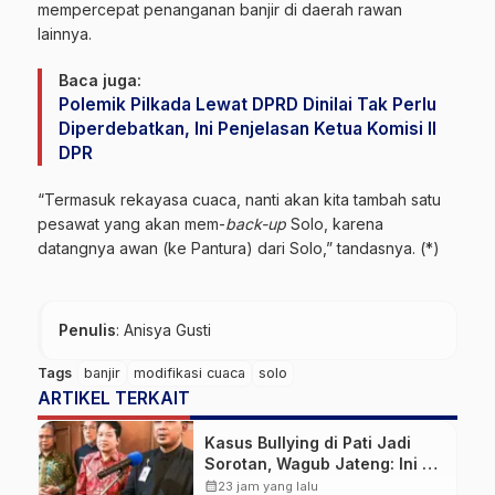
mempercepat penanganan banjir di daerah rawan
lainnya.
Baca juga:
Polemik Pilkada Lewat DPRD Dinilai Tak Perlu
Diperdebatkan, Ini Penjelasan Ketua Komisi II
DPR
“Termasuk rekayasa cuaca, nanti akan kita tambah satu
pesawat yang akan mem-
back-up
Solo, karena
datangnya awan (ke Pantura) dari Solo,” tandasnya. (*)
Penulis
: Anisya Gusti
Tags
banjir
modifikasi cuaca
solo
ARTIKEL TERKAIT
Kasus Bullying di Pati Jadi
Sorotan, Wagub Jateng: Ini PR
Bersama
calendar_month
23 jam yang lalu