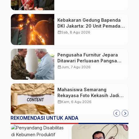
Kebakaran Gedung Bapenda
DKI Jakarta: 20 Unit Pemadam
dan 3 Bronto Skylift
calendar_month
Sab, 8 Agu 2026
Dikerahkan, Angin Kencang
Jadi Tantangan
Pengusaha Furnitur Jepara
Ditawari Perluasan Pangsa
Pasar Hingga ke IKN
calendar_month
Jum, 7 Agu 2026
Mahasiswa Semarang
Rekayasa Foto Kekasih Jadi
Konten Cabul karena Sakit
calendar_month
Kam, 6 Agu 2026
Hati
REKOMENDASI UNTUK ANDA