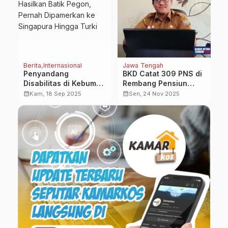
Berita
Internasional
Jawa Tengah
Be
Penyandang
BKD Catat 309 PNS di
P
Disabilitas di Kebumen
Rembang Pensiun
U
Produktif Hasilkan
Tahun Ini, Didominasi
B
calendar_month
calendar_month
calendar_month
Kam, 18 Sep 2025
Sen, 24 Nov 2025
Batik Pegon, Pernah
Guru
D
Dipamerkan ke
Singapura Hingga
Turki