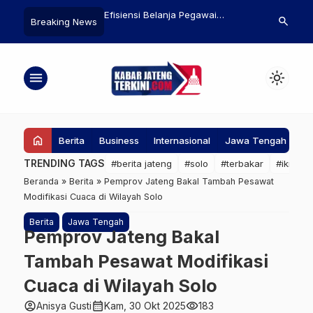
LIK dari BKPM Bakal
Efisiensi Belanja Pegawai
Gusti Purbay
search
Breaking News
a di Batang Tahun 2026
Dikhawatirkan Berdampak pada
Sebagai Pak
PPPK Paruh Waktu, Pemprov
Babak Baru 
Jateng Masih Tunggu Arahan
Surakarta
menu
light_mode
Pusat
home
Berita
Business
Internasional
Jawa Tengah
Ke
TRENDING TAGS
#berita jateng
#solo
#terbakar
#ikn
#
Beranda
»
Berita
»
Pemprov Jateng Bakal Tambah Pesawat
Modifikasi Cuaca di Wilayah Solo
Berita
Jawa Tengah
Pemprov Jateng Bakal
Tambah Pesawat Modifikasi
Cuaca di Wilayah Solo
account_circle
calendar_month
visibility
Anisya Gusti
Kam, 30 Okt 2025
183