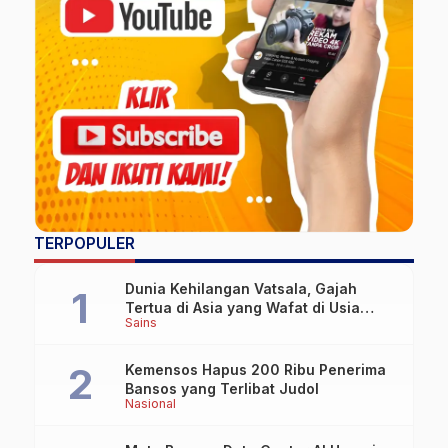
TERPOPULER
Dunia Kehilangan Vatsala, Gajah
Tertua di Asia yang Wafat di Usia
Sains
Lebih dari 100 Tahun
Kemensos Hapus 200 Ribu Penerima
Bansos yang Terlibat Judol
Nasional