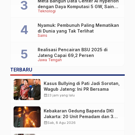
Meta Bangun Data Center AI Hyperion
dengan Daya Komputasi 5 GW, Saingi
Teknologi
OpenAI dan Google
Nyamuk: Pembunuh Paling Mematikan
di Dunia yang Tak Terlihat
Sains
Realisasi Pencairan BSU 2025 di
Jateng Capai 69,2 Persen
Jawa Tengah
TERBARU
Kasus Bullying di Pati Jadi Sorotan,
Wagub Jateng: Ini PR Bersama
calendar_month
23 jam yang lalu
Kebakaran Gedung Bapenda DKI
Jakarta: 20 Unit Pemadam dan 3
Bronto Skylift Dikerahkan, Angin
calendar_month
Sab, 8 Agu 2026
Kencang Jadi Tantangan