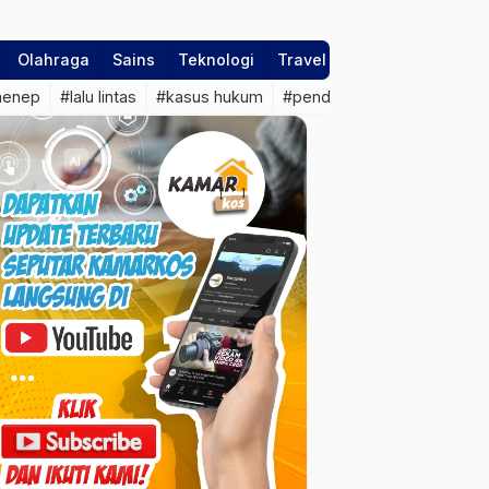
Olahraga
Sains
Teknologi
Travel
menep
#lalu lintas
#kasus hukum
#pendapatan asli daerah