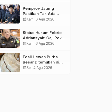
Pemprov Jateng
Pastikan Tak Ada
Kendala Pembayaran
calendar_month
Kam, 6 Agu 2026
Gaji ASN di Tengah
Pemangkasan
Status Hukum Febrie
Transfer ke Daerah
Adriansyah: Gaji Pokok
50 Persen Tetap
calendar_month
Kam, 6 Agu 2026
Mengalir, Tunjangan
Disetop Kejagung
Fosil Hewan Purba
Besar Ditemukan di
Sungai Piji Kudus
calendar_month
Sel, 4 Agu 2026