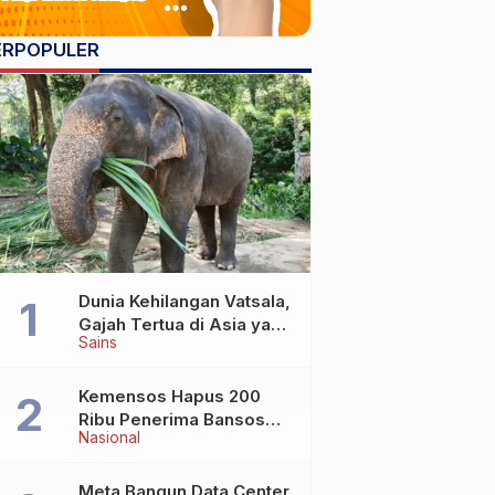
ERPOPULER
Dunia Kehilangan Vatsala,
Gajah Tertua di Asia yang
Sains
Wafat di Usia Lebih dari
100 Tahun
Kemensos Hapus 200
Ribu Penerima Bansos
Nasional
yang Terlibat Judol
Meta Bangun Data Center