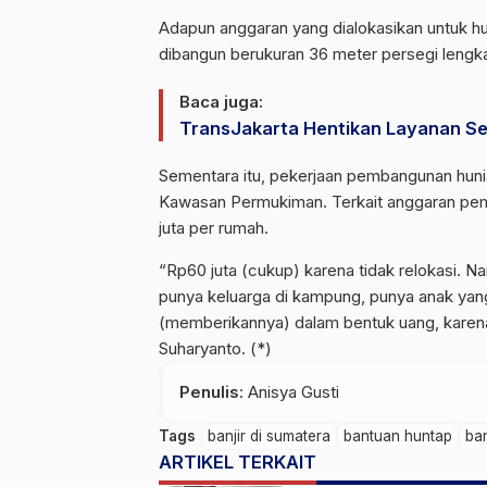
Adapun anggaran yang dialokasikan untuk h
dibangun berukuran 36 meter persegi lengka
Baca juga:
TransJakarta Hentikan Layanan Se
Sementara itu, pekerjaan pembangunan hun
Kawasan Permukiman. Terkait anggaran pem
juta per rumah.
“Rp60 juta (cukup) karena tidak relokasi. 
punya keluarga di kampung, punya anak yang
(memberikannya) dalam bentuk uang, karena 
Suharyanto. (*)
Penulis
: Anisya Gusti
Tags
banjir di sumatera
bantuan huntap
ba
ARTIKEL TERKAIT