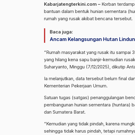
Kabarjatengterkini.com –
Korban terdampak
bantuan dalam bentuk hunian sementara (hunt
rumah yang rusak akibat bencana tersebut.
Baca juga:
Ancam Kelangsungan Hutan Lindung,
“Rumah masyarakat yang rusak itu sampai 37
yang hilang kena sapu banjir-kemudian rusa
Suharyanto, Minggu (7/12/2025), dikutip Anta
Ia melanjutkan, data tersebut belum final d
Kementerian Pekerjaan Umum.
Satuan tugas (satgas) penanggulangan benca
pembangunan hunian sementara (huntara) b
dan Sumatera Barat.
“Kemudian yang tidak pindah, karena mungkin
sehingga tidak harus pindah, tetapi rumahny