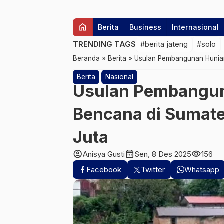
home
Berita
Business
Internasional
TRENDING TAGS
#berita jateng
#solo
Beranda
»
Berita
»
Usulan Pembangunan Hunian
Berita
Nasional
Usulan Pembangun
Bencana di Sumate
Juta
account_circle
calendar_month
visibility
Anisya Gusti
Sen, 8 Des 2025
156
Facebook
Twitter
Whatsapp