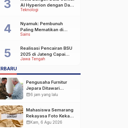
AI Hyperion dengan Daya
Teknologi
Komputasi 5 GW, Saingi
OpenAI dan Google
Nyamuk: Pembunuh
Paling Mematikan di
Sains
Dunia yang Tak Terlihat
Realisasi Pencairan BSU
2025 di Jateng Capai
Jawa Tengah
69,2 Persen
ERBARU
Pengusaha Furnitur
Jepara Ditawari
Perluasan Pangsa
calendar_month
6 jam yang lalu
Pasar Hingga ke IKN
Mahasiswa Semarang
Rekayasa Foto Kekasih
Jadi Konten Cabul
calendar_month
Kam, 6 Agu 2026
karena Sakit Hati