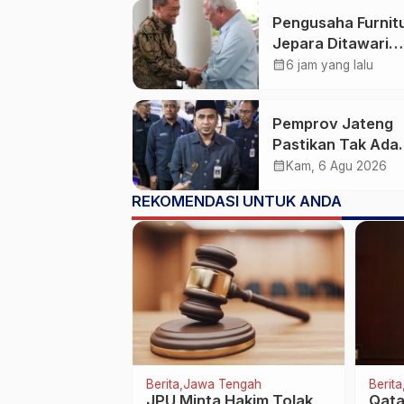
Pengusaha Furnit
Jepara Ditawari
Perluasan Pangsa
calendar_month
6 jam yang lalu
Pasar Hingga ke I
Pemprov Jateng
Pastikan Tak Ada
Kendala Pembaya
calendar_month
Kam, 6 Agu 2026
Gaji ASN di Tenga
REKOMENDASI UNTUK ANDA
Pemangkasan Tra
ke Daerah
Tengah
Olahraga
Berita
 Pekalongan
Persib Bandung Menang
Bang