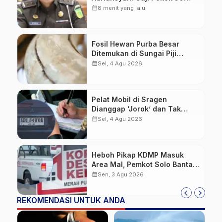
Persen Tetap Mengalir,
calendar_month
8 menit yang lalu
Tunjangan Disetop Kejagung
Fosil Hewan Purba Besar
Ditemukan di Sungai Piji
Kudus
calendar_month
Sel, 4 Agu 2026
Pelat Mobil di Sragen
Dianggap ‘Jorok’ dan Tak
Sesuai Standar, Pengemudi
calendar_month
Sel, 4 Agu 2026
Kena Tilang
Heboh Pikap KDMP Masuk
Area Mal, Pemkot Solo Bantah
Kepemilikan Kendaraan
calendar_month
Sen, 3 Agu 2026
REKOMENDASI UNTUK ANDA