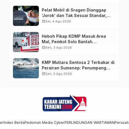
Pelat Mobil di Sragen Dianggap
‘Jorok’ dan Tak Sesuai Standar,
Pengemudi Kena Tilang
calendar_month
Sel, 4 Agu 2026
Heboh Pikap KDMP Masuk Area
Mal, Pemkot Solo Bantah
Kepemilikan Kendaraan
calendar_month
Sen, 3 Agu 2026
KMP Mutiara Sentosa 2 Terbakar di
Perairan Sumenep: Penumpang
Lompat ke Laut, Evakuasi Dramatis
calendar_month
Sen, 3 Agu 2026
Berlangsung
mer
Index Berita
Pedoman Media Cyber
PERLINDUNGAN WARTAWAN
Perusah