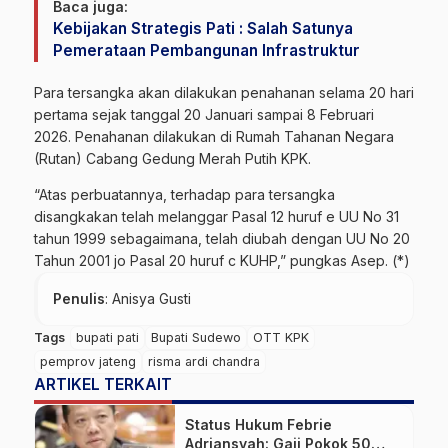
Baca juga:
Kebijakan Strategis Pati : Salah Satunya
Pemerataan Pembangunan Infrastruktur
Para tersangka akan dilakukan penahanan selama 20 hari
pertama sejak tanggal 20 Januari sampai 8 Februari
2026. Penahanan dilakukan di Rumah Tahanan Negara
(Rutan) Cabang Gedung Merah Putih KPK.
“Atas perbuatannya, terhadap para tersangka
disangkakan telah melanggar Pasal 12 huruf e UU No 31
tahun 1999 sebagaimana, telah diubah dengan UU No 20
Tahun 2001 jo Pasal 20 huruf c KUHP,” pungkas Asep. (*)
Penulis
: Anisya Gusti
Tags
bupati pati
Bupati Sudewo
OTT KPK
pemprov jateng
risma ardi chandra
ARTIKEL TERKAIT
Status Hukum Febrie
Adriansyah: Gaji Pokok 50