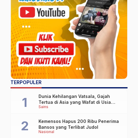
TERPOPULER
Dunia Kehilangan Vatsala, Gajah
Tertua di Asia yang Wafat di Usia
Sains
Lebih dari 100 Tahun
Kemensos Hapus 200 Ribu Penerima
Bansos yang Terlibat Judol
Nasional