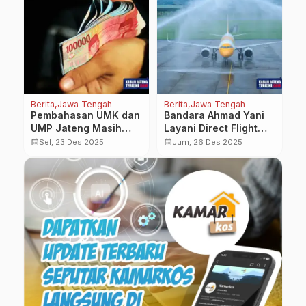
Berita
Jawa Tengah
Berita
Jawa Tengah
Be
a
Pembahasan UMK dan
Bandara Ahmad Yani
T
UMP Jateng Masih
Layani Direct Flight
2
an
Alot, Pemprov Pastikan
Rute Semarang-
J
calendar_month
calendar_month
calendar_month
Sel, 23 Des 2025
Jum, 26 Des 2025
Diumumkan Esok Hari
Singapura
P
B