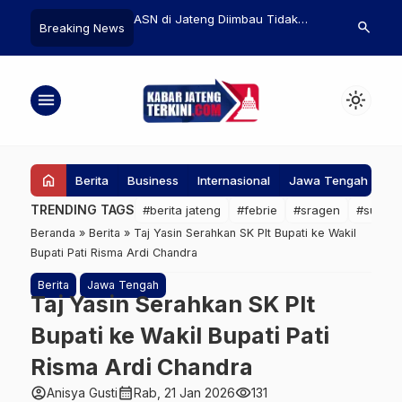
Kos di Kendal Bakal
ASN di Jateng Diimbau Tidak
Kades di Ma
search
Breaking News
jak 10 Persen, Dibayar
Kritik Pemerintah Lewat Medsos
Dana Desa H
uari
Negara Rp237
menu
light_mode
home
Berita
Business
Internasional
Jawa Tengah
Ke
TRENDING TAGS
#berita jateng
#febrie
#sragen
#suap
Beranda
»
Berita
»
Taj Yasin Serahkan SK Plt Bupati ke Wakil
Bupati Pati Risma Ardi Chandra
Berita
Jawa Tengah
Taj Yasin Serahkan SK Plt
Bupati ke Wakil Bupati Pati
Risma Ardi Chandra
account_circle
calendar_month
visibility
Anisya Gusti
Rab, 21 Jan 2026
131