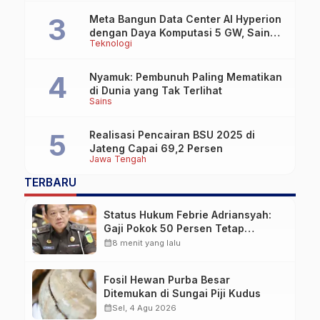
Meta Bangun Data Center AI Hyperion
dengan Daya Komputasi 5 GW, Saingi
Teknologi
OpenAI dan Google
Nyamuk: Pembunuh Paling Mematikan
di Dunia yang Tak Terlihat
Sains
Realisasi Pencairan BSU 2025 di
Jateng Capai 69,2 Persen
Jawa Tengah
TERBARU
Status Hukum Febrie Adriansyah:
Gaji Pokok 50 Persen Tetap
Mengalir, Tunjangan Disetop
calendar_month
8 menit yang lalu
Kejagung
Fosil Hewan Purba Besar
Ditemukan di Sungai Piji Kudus
calendar_month
Sel, 4 Agu 2026