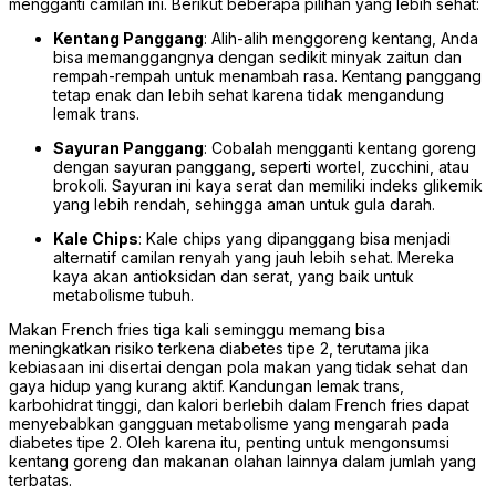
mengganti camilan ini. Berikut beberapa pilihan yang lebih sehat:
Kentang Panggang
: Alih-alih menggoreng kentang, Anda
bisa memanggangnya dengan sedikit minyak zaitun dan
rempah-rempah untuk menambah rasa. Kentang panggang
tetap enak dan lebih sehat karena tidak mengandung
lemak trans.
Sayuran Panggang
: Cobalah mengganti kentang goreng
dengan sayuran panggang, seperti wortel, zucchini, atau
brokoli. Sayuran ini kaya serat dan memiliki indeks glikemik
yang lebih rendah, sehingga aman untuk gula darah.
Kale Chips
: Kale chips yang dipanggang bisa menjadi
alternatif camilan renyah yang jauh lebih sehat. Mereka
kaya akan antioksidan dan serat, yang baik untuk
metabolisme tubuh.
Makan French fries tiga kali seminggu memang bisa
meningkatkan risiko terkena diabetes tipe 2, terutama jika
kebiasaan ini disertai dengan pola makan yang tidak sehat dan
gaya hidup yang kurang aktif. Kandungan lemak trans,
karbohidrat tinggi, dan kalori berlebih dalam French fries dapat
menyebabkan gangguan metabolisme yang mengarah pada
diabetes tipe 2. Oleh karena itu, penting untuk mengonsumsi
kentang goreng dan makanan olahan lainnya dalam jumlah yang
terbatas.