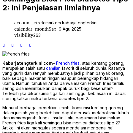
Travel
2: Ini Penjelasan Ilmiahnya
account_circle
markom kabarjatengterkini
calendar_month
Sab, 9 Agu 2025
visibility
263
Kabarjatengterkini
.
com
–
French fries
, atau kentang goreng,
merupakan salah satu
camilan
favorit di seluruh dunia. Rasanya
yang gurih dan renyah membuatnya jadi pilihan banyak orang,
baik sebagai makanan ringan maupun pelengkap hidangan
utama. Namun, tahukah Anda bahwa makan French fries terlalu
sering bisa menimbulkan dampak buruk bagi kesehatan?
Terlebih jika dikonsumsi tiga kali seminggu, kebiasaan ini dapat
meningkatkan risiko terkena diabetes tipe 2.
Menurut berbagai penelitian ilmiah, konsumsi kentang goreng
dalam jumlah yang berlebihan dapat merusak metabolisme tubuh
dan memengaruhi fungsi insulin. Lalu, bagaimana bisa makan
French fries tiga kali seminggu bisa memicu diabetes tipe 2?
Artikel ini akan mengulas secara mendalam mengenai hal
tersebut, serta mengapa Anda perlu berhati-hati dalam