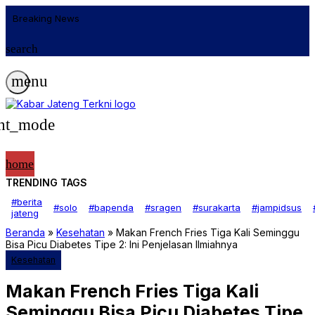
Breaking News
search
menu
ght_mode
home
TRENDING TAGS
Berita
#berita
Business
#solo
#bapenda
#sragen
#surakarta
#jampidsus
jateng
Internasional
Jawa Tengah
Beranda
»
Kesehatan
»
Makan French Fries Tiga Kali Seminggu
Kesehatan
Bisa Picu Diabetes Tipe 2: Ini Penjelasan Ilmiahnya
Kuliner
Lifestyle
Kesehatan
Nasional
Olahraga
Makan French Fries Tiga Kali
Sains
Teknologi
Seminggu Bisa Picu Diabetes Tipe