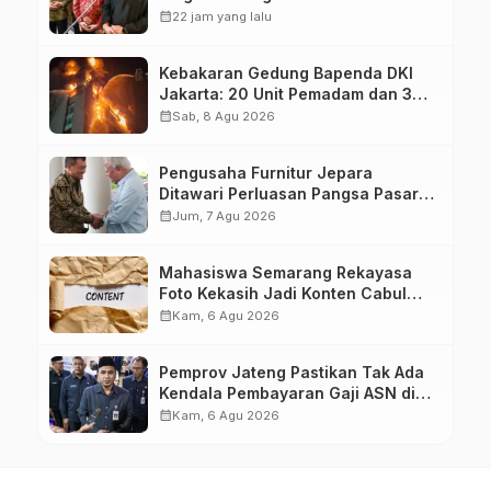
calendar_month
22 jam yang lalu
Kebakaran Gedung Bapenda DKI
Jakarta: 20 Unit Pemadam dan 3
Bronto Skylift Dikerahkan, Angin
calendar_month
Sab, 8 Agu 2026
Kencang Jadi Tantangan
Pengusaha Furnitur Jepara
Ditawari Perluasan Pangsa Pasar
Hingga ke IKN
calendar_month
Jum, 7 Agu 2026
Mahasiswa Semarang Rekayasa
Foto Kekasih Jadi Konten Cabul
karena Sakit Hati
calendar_month
Kam, 6 Agu 2026
Pemprov Jateng Pastikan Tak Ada
Kendala Pembayaran Gaji ASN di
Tengah Pemangkasan Transfer ke
calendar_month
Kam, 6 Agu 2026
Daerah