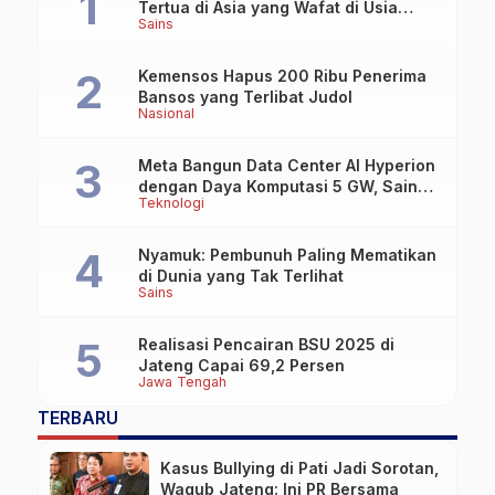
Tertua di Asia yang Wafat di Usia
Sains
Lebih dari 100 Tahun
Kemensos Hapus 200 Ribu Penerima
Bansos yang Terlibat Judol
Nasional
Meta Bangun Data Center AI Hyperion
dengan Daya Komputasi 5 GW, Saingi
Teknologi
OpenAI dan Google
Nyamuk: Pembunuh Paling Mematikan
di Dunia yang Tak Terlihat
Sains
Realisasi Pencairan BSU 2025 di
Jateng Capai 69,2 Persen
Jawa Tengah
TERBARU
Kasus Bullying di Pati Jadi Sorotan,
Wagub Jateng: Ini PR Bersama