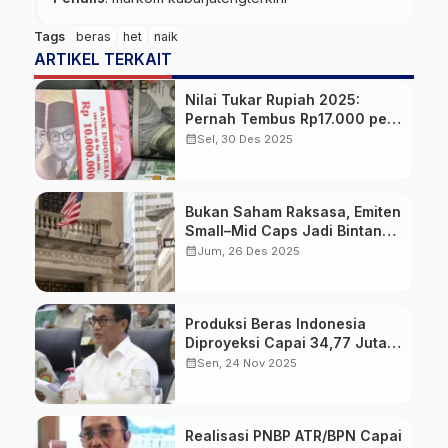
Tags
beras
het
naik
ARTIKEL TERKAIT
Nilai Tukar Rupiah 2025:
Pernah Tembus Rp17.000 per
Dolar AS, Ini Kronologi dan
calendar_month
Sel, 30 Des 2025
Faktor Penyebabnya
Bukan Saham Raksasa, Emiten
Small–Mid Caps Jadi Bintang
Bursa AS Sepanjang 2025
calendar_month
Jum, 26 Des 2025
Produksi Beras Indonesia
Diproyeksi Capai 34,77 Juta
Ton pada 2025, Melampaui
calendar_month
Sen, 24 Nov 2025
Target Awal dan Prediksi USDA
Realisasi PNBP ATR/BPN Capai