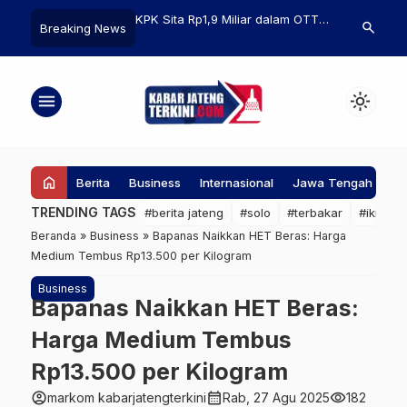
p1,9 Miliar dalam OTT
UU Polri Disahkan Hari Ini, Masa
Warga Batan
search
Breaking News
ra Enim Edison, Ini
Jabatan Kapolri Bisa
karena Ubah
arang Buktinya
Diperpanjang Sesuai Kebutuhan
Udang
Presiden
menu
light_mode
home
Berita
Business
Internasional
Jawa Tengah
Ke
TRENDING TAGS
#berita jateng
#solo
#terbakar
#ikn
#
Beranda
»
Business
»
Bapanas Naikkan HET Beras: Harga
Medium Tembus Rp13.500 per Kilogram
Business
Bapanas Naikkan HET Beras:
Harga Medium Tembus
Rp13.500 per Kilogram
account_circle
calendar_month
visibility
markom kabarjatengterkini
Rab, 27 Agu 2025
182