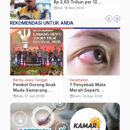
Rp 2,63 Triliun per 12
November 2025, Setara 82,12
calendar_month
Sel, 18 Nov 2025
Persen dari Target
REKOMENDASI UNTUK ANDA
Berita
Jawa Tengah
Kesehatan
Be
Pemkot Dorong Anak
7 Penyebab Mata
D
Muda Semarang
Merah Seperti
R
Berkreasi Lewat Film
Berdarah, Normal atau
P
calendar_month
calendar_month
calendar_month
Rab, 17 Jun 2026
Kam, 14 Agu 2025
Pendek untuk
Gejala Penyakit?
S
Suarakan Isu-isu
S
Strategis