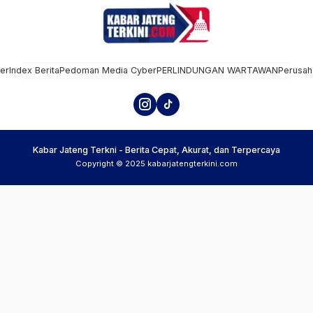
mer
Index Berita
Pedoman Media Cyber
PERLINDUNGAN WARTAWAN
Perusah
Kabar Jateng Terkni - Berita Cepat, Akurat, dan Terpercaya
Copyright © 2025 kabarjatengterkini.com