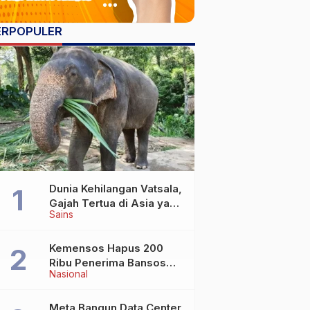
ERPOPULER
Dunia Kehilangan Vatsala,
Gajah Tertua di Asia yang
Sains
Wafat di Usia Lebih dari
100 Tahun
Kemensos Hapus 200
Ribu Penerima Bansos
Nasional
yang Terlibat Judol
Meta Bangun Data Center