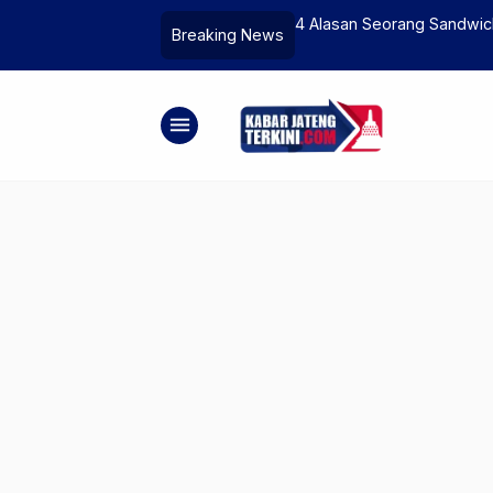
a Selama Musim Kemarau
4 Alasan Seorang Sandwic
Breaking News
menu