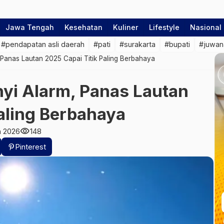
Jawa Tengah
Kesehatan
Kuliner
Lifestyle
Nasional
#pendapatan asli daerah
#pati
#surakarta
#bupati
#juwan
 Panas Lautan 2025 Capai Titik Paling Berbahaya
yi Alarm, Panas Lautan
aling Berbahaya
visibility
n 2026
148
Pinterest