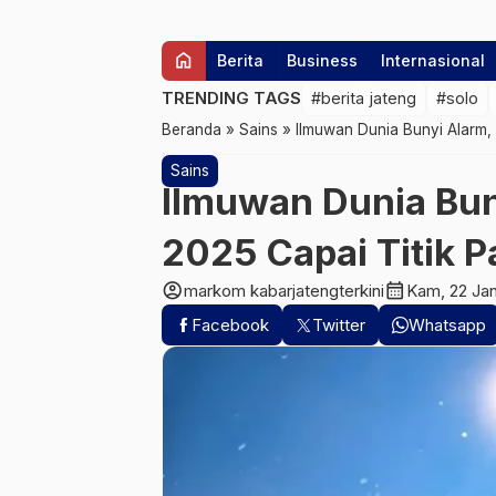
home
Berita
Business
Internasional
TRENDING TAGS
#berita jateng
#solo
Beranda
»
Sains
»
Ilmuwan Dunia Bunyi Alarm,
Sains
Ilmuwan Dunia Bun
2025 Capai Titik P
account_circle
calendar_month
markom kabarjatengterkini
Kam, 22 Ja
Facebook
Twitter
Whatsapp