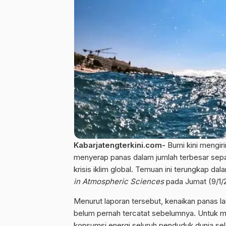
Kabarjatengterkini.com-
Bumi kini mengiri
menyerap
panas
dalam jumlah terbesar sepa
krisis iklim
global
. Temuan ini terungkap dalam 
in Atmospheric Sciences
pada Jumat (9/1/
Menurut laporan tersebut, kenaikan panas l
belum pernah tercatat sebelumnya. Untuk me
konsumsi energi seluruh penduduk dunia sela