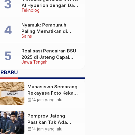
AI Hyperion dengan Daya
Teknologi
Komputasi 5 GW, Saingi
OpenAI dan Google
Nyamuk: Pembunuh
Paling Mematikan di
Sains
Dunia yang Tak Terlihat
Realisasi Pencairan BSU
2025 di Jateng Capai
Jawa Tengah
69,2 Persen
ERBARU
Mahasiswa Semarang
Rekayasa Foto Kekasih
Jadi Konten Cabul
calendar_month
14 jam yang lalu
karena Sakit Hati
Pemprov Jateng
Pastikan Tak Ada
Kendala Pembayaran
calendar_month
14 jam yang lalu
Gaji ASN di Tengah