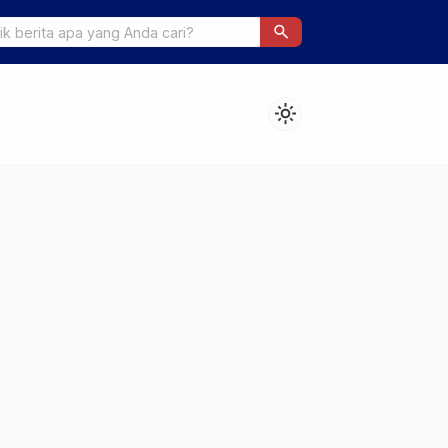
stikan Pemerintah Mampu Bayar Utang Proyek Kereta Cepat Jaka
search
KCJB)
light_mode