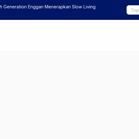
h Generation Enggan Menerapkan Slow Living
Prabowo Pa
Bandung (