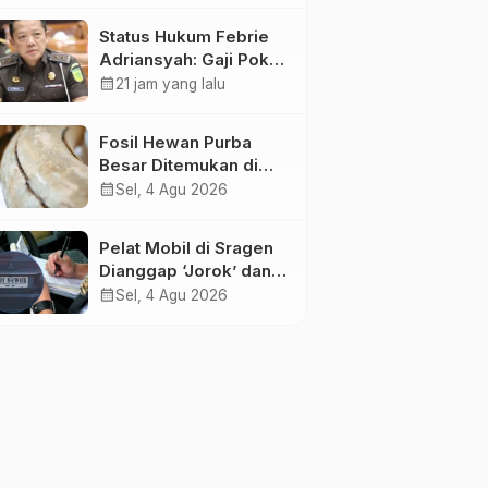
Pemangkasan
Status Hukum Febrie
Transfer ke Daerah
Adriansyah: Gaji Pokok
50 Persen Tetap
calendar_month
21 jam yang lalu
Mengalir, Tunjangan
Disetop Kejagung
Fosil Hewan Purba
Besar Ditemukan di
Sungai Piji Kudus
calendar_month
Sel, 4 Agu 2026
Pelat Mobil di Sragen
Dianggap ‘Jorok’ dan
Tak Sesuai Standar,
calendar_month
Sel, 4 Agu 2026
Pengemudi Kena
Tilang