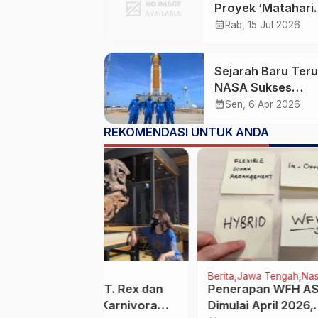
Proyek ‘Matahari
Buatan’ China EA
calendar_month
Rab, 15 Jul 2026
Sukses Uji Dua M
Raksasa 100% Bu
Sejarah Baru Teruk
Domestik
NASA Sukses
Luncurkan Artemis 
calendar_month
Sen, 6 Apr 2026
Misi Berawak Per
REKOMENDASI UNTUK ANDA
ke Bulan dalam 50
Tahun
Berita
Jawa Tengah
Berita
reless: Pilih
Terungkap Dugaan
Seba
Rumah Cepat
Peredaran Narkoba di
Raky