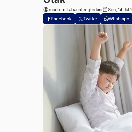
account_circle
calendar_month
markom kabarjatengterkini
Sen, 14 Jul
Facebook
Twitter
Whatsapp