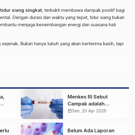
n
tidur siang singkat
, terbukti membawa dampak positif bagi
ntal. Dengan durasi dan waktu yang tepat, tidur siang bukan
 membantu menjaga keseimbangan energi dan suasana hati
g sejenak. Bukan hanya tubuh yang akan berterima kasih, tapi
a,
Menkes RI Sebut
Campak adalah
adir
Penyakit Paling
calendar_month
Sen, 20 Apr 2026
g
Menular
erlu
Belum Ada Laporan