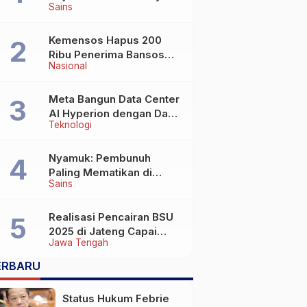
Sains
Wafat di Usia Lebih dari
100 Tahun
Kemensos Hapus 200
Ribu Penerima Bansos
Nasional
yang Terlibat Judol
Meta Bangun Data Center
AI Hyperion dengan Daya
Teknologi
Komputasi 5 GW, Saingi
OpenAI dan Google
Nyamuk: Pembunuh
Paling Mematikan di
Sains
Dunia yang Tak Terlihat
Realisasi Pencairan BSU
2025 di Jateng Capai
Jawa Tengah
69,2 Persen
ERBARU
Status Hukum Febrie