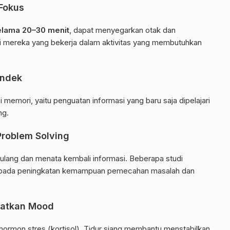
Fokus
elama 20–30 menit
, dapat menyegarkan otak dan
gi mereka yang bekerja dalam aktivitas yang membutuhkan
endek
i memori, yaitu penguatan informasi yang baru saja dipelajari
ng.
Problem Solving
ulang dan menata kembali informasi. Beberapa studi
 pada peningkatan kemampuan pemecahan masalah dan
katkan Mood
ormon stres (kortisol). Tidur siang membantu menstabilkan