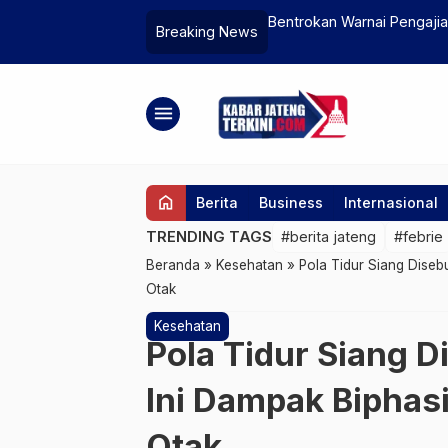
ap 17 Oktober, Fadli Zon Ungkap
Bentrokan Warnai Pengajia
Breaking News
menu
home
Berita
Business
Internasional
TRENDING TAGS
#berita jateng
#febrie
Beranda
»
Kesehatan
»
Pola Tidur Siang Diseb
Otak
Kesehatan
Pola Tidur Siang D
Ini Dampak Biphas
Otak