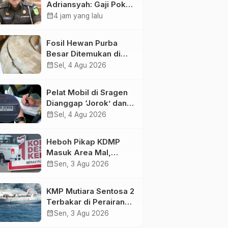
Adriansyah: Gaji Pokok
50 Persen Tetap
calendar_month
4 jam yang lalu
Mengalir, Tunjangan
Disetop Kejagung
Fosil Hewan Purba
Besar Ditemukan di
Sungai Piji Kudus
calendar_month
Sel, 4 Agu 2026
Pelat Mobil di Sragen
Dianggap ‘Jorok’ dan
Tak Sesuai Standar,
calendar_month
Sel, 4 Agu 2026
Pengemudi Kena
Tilang
Heboh Pikap KDMP
Masuk Area Mal,
Pemkot Solo Bantah
calendar_month
Sen, 3 Agu 2026
Kepemilikan
Kendaraan
KMP Mutiara Sentosa 2
Terbakar di Perairan
Sumenep: Penumpang
calendar_month
Sen, 3 Agu 2026
Lompat ke Laut,