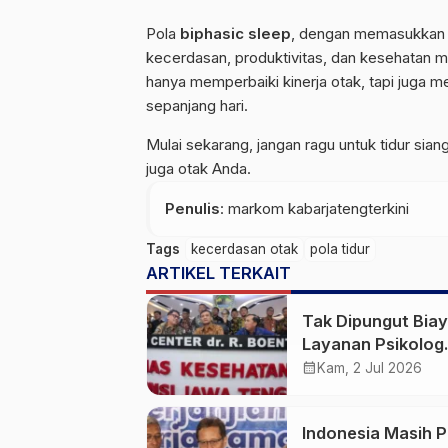
Pola
biphasic sleep
, dengan memasukka
kecerdasan, produktivitas, dan kesehatan me
hanya memperbaiki kinerja otak, tapi juga
sepanjang hari.
Mulai sekarang, jangan ragu untuk tidur sian
juga otak Anda.
Penulis
: markom kabarjatengterkini
Tags
kecerdasan otak
pola tidur
ARTIKEL TERKAIT
Tak Dipungut Biay
Layanan Psikolog
Online Akhirnya H
calendar_month
Kam, 2 Jul 2026
bagi Warga Jaten
Indonesia Masih P