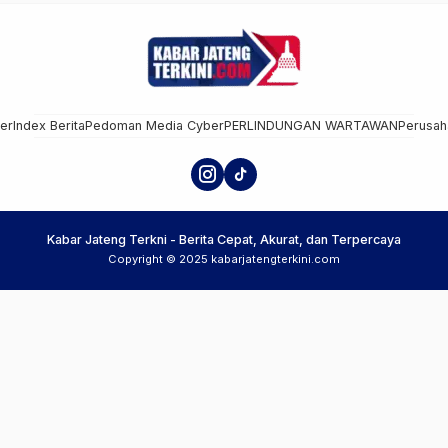
mer
Index Berita
Pedoman Media Cyber
PERLINDUNGAN WARTAWAN
Perusah
Kabar Jateng Terkni - Berita Cepat, Akurat, dan Terpercaya
Copyright © 2025 kabarjatengterkini.com