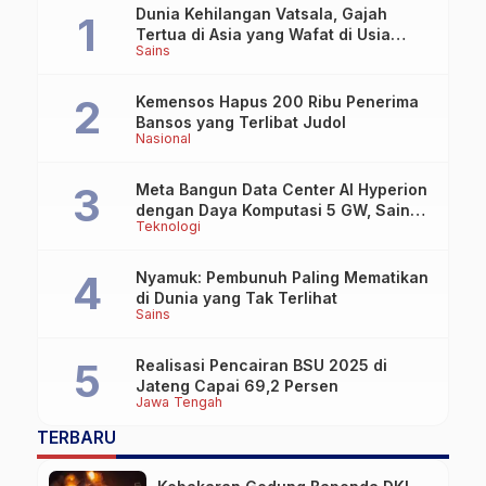
Dunia Kehilangan Vatsala, Gajah
Tertua di Asia yang Wafat di Usia
Sains
Lebih dari 100 Tahun
Kemensos Hapus 200 Ribu Penerima
Bansos yang Terlibat Judol
Nasional
Meta Bangun Data Center AI Hyperion
dengan Daya Komputasi 5 GW, Saingi
Teknologi
OpenAI dan Google
Nyamuk: Pembunuh Paling Mematikan
di Dunia yang Tak Terlihat
Sains
Realisasi Pencairan BSU 2025 di
Jateng Capai 69,2 Persen
Jawa Tengah
TERBARU