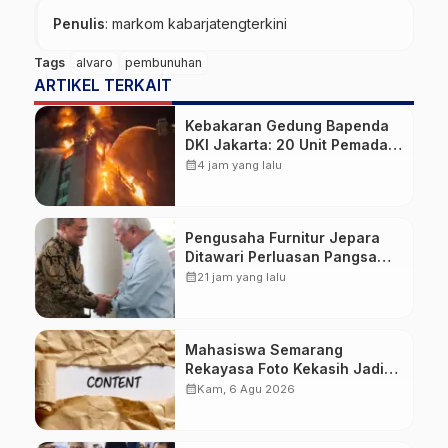
Penulis
: markom kabarjatengterkini
Tags
alvaro
pembunuhan
ARTIKEL TERKAIT
Kebakaran Gedung Bapenda
DKI Jakarta: 20 Unit Pemadam
dan 3 Bronto Skylift
calendar_month
4 jam yang lalu
Dikerahkan, Angin Kencang
Jadi Tantangan
Pengusaha Furnitur Jepara
Ditawari Perluasan Pangsa
Pasar Hingga ke IKN
calendar_month
21 jam yang lalu
Mahasiswa Semarang
Rekayasa Foto Kekasih Jadi
Konten Cabul karena Sakit
calendar_month
Kam, 6 Agu 2026
Hati