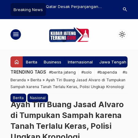
esak Perpanjangan
Shayne Pattynama Akhirnya Buka
Israel Tola
search
Breaking News
 Senjata AS-Iran,
Suara soal Transfer Kilat ke
Perdamaian
an Krisis Global di Selat
Persija Jakarta
Pembebasan
menu
light_mode
home
Berita
Business
Internasional
Jawa Tengah
Ke
TRENDING TAGS
#berita jateng
#solo
#bapenda
#srage
Beranda
»
Berita
»
Ayah Tiri Buang Jasad Alvaro di Tumpukan
Sampah karena Tanah Terlalu Keras, Polisi Ungkap Kronologi
Berita
Nasional
Ayah Tiri Buang Jasad Alvaro
di Tumpukan Sampah karena
Tanah Terlalu Keras, Polisi
Ungkap Kronologi