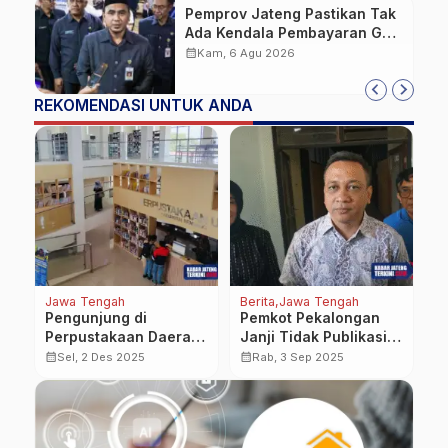
Pemprov Jateng Pastikan Tak
Ada Kendala Pembayaran Gaji
ASN di Tengah Pemangkasan
calendar_month
Kam, 6 Agu 2026
Transfer ke Daerah
REKOMENDASI UNTUK ANDA
Jawa Tengah
Berita
Jawa Tengah
Ku
Pengunjung di
Pemkot Pekalongan
T
Perpustakaan Daerah
Janji Tidak Publikasi
J
Rembang Terus
Identitas Warga yang
calendar_month
calendar_month
calendar_month
Sel, 2 Des 2025
Rab, 3 Sep 2025
Meningkat
Kembalikan Barang
Jarahan