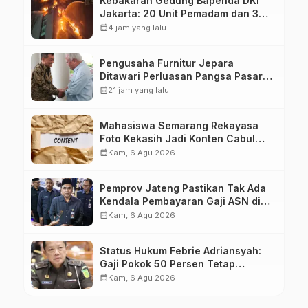
Kebakaran Gedung Bapenda DKI
Jakarta: 20 Unit Pemadam dan 3
Bronto Skylift Dikerahkan, Angin
calendar_month
4 jam yang lalu
Kencang Jadi Tantangan
Pengusaha Furnitur Jepara
Ditawari Perluasan Pangsa Pasar
Hingga ke IKN
calendar_month
21 jam yang lalu
Mahasiswa Semarang Rekayasa
Foto Kekasih Jadi Konten Cabul
karena Sakit Hati
calendar_month
Kam, 6 Agu 2026
Pemprov Jateng Pastikan Tak Ada
Kendala Pembayaran Gaji ASN di
Tengah Pemangkasan Transfer ke
calendar_month
Kam, 6 Agu 2026
Daerah
Status Hukum Febrie Adriansyah:
Gaji Pokok 50 Persen Tetap
Mengalir, Tunjangan Disetop
calendar_month
Kam, 6 Agu 2026
Kejagung