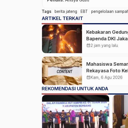
Tags
berita jateng
EBT
pengelolaan sampa
ARTIKEL TERKAIT
Kebakaran Gedun
Bapenda DKI Jaka
20 Unit Pemadam
calendar_month
2 jam yang lalu
3 Bronto Skylift
Dikerahkan, Angin
Mahasiswa Sema
Kencang Jadi
Rekayasa Foto Ke
Tantangan
Jadi Konten Cabul
calendar_month
Kam, 6 Agu 2026
karena Sakit Hati
REKOMENDASI UNTUK ANDA