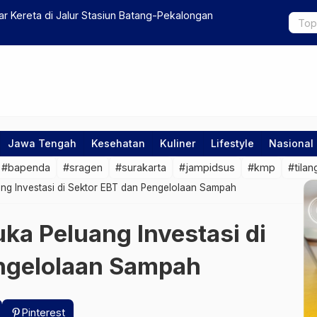
 Kereta di Jalur Stasiun Batang-Pekalongan
Pemprov Ja
Jawa Tengah
Kesehatan
Kuliner
Lifestyle
Nasional
#bapenda
#sragen
#surakarta
#jampidsus
#kmp
#tilan
ng Investasi di Sektor EBT dan Pengelolaan Sampah
ka Peluang Investasi di
ngelolaan Sampah
Pinterest