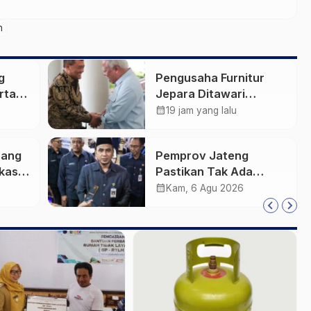
h
g
Pengusaha Furnitur
rta:
Jepara Ditawari
 dan
Perluasan Pangsa
calendar_month
19 jam yang lalu
Pasar Hingga ke IKN
rang
Pemprov Jateng
kasih
Pastikan Tak Ada
Kendala Pembayaran
calendar_month
Kam, 6 Agu 2026
Gaji ASN di Tengah
Pemangkasan Transfer
ke Daerah