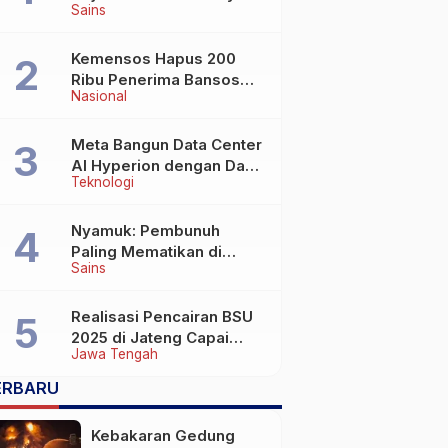
Sains
Wafat di Usia Lebih dari
100 Tahun
Kemensos Hapus 200
Ribu Penerima Bansos
Nasional
yang Terlibat Judol
Meta Bangun Data Center
AI Hyperion dengan Daya
Teknologi
Komputasi 5 GW, Saingi
OpenAI dan Google
Nyamuk: Pembunuh
Paling Mematikan di
Sains
Dunia yang Tak Terlihat
Realisasi Pencairan BSU
2025 di Jateng Capai
Jawa Tengah
69,2 Persen
ERBARU
Kebakaran Gedung