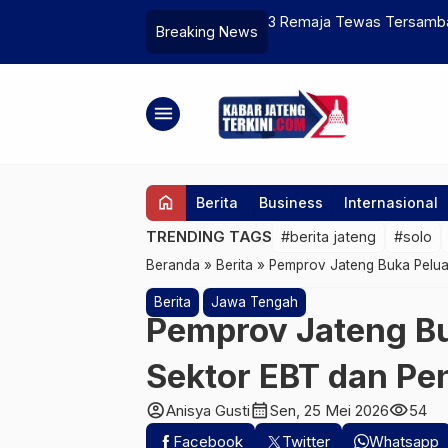
rikan Penanganan Sementara
3 Remaja Tewas Tersambar
Breaking News
menu
home
Berita
Business
Internasional
TRENDING TAGS
#berita jateng
#solo
Beranda
»
Berita
»
Pemprov Jateng Buka Pelua
Berita
Jawa Tengah
Pemprov Jateng Bu
Sektor EBT dan Pe
account_circle
calendar_month
visibility
Anisya Gusti
Sen, 25 Mei 2026
54
Facebook
Twitter
Whatsapp