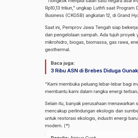
“Tiongkok menjadi salah satu negara asal inv
Rp10,13 triliun,” ungkap Luthfi saat Progr
Business (CKGSB) angkatan 12, di Grand Hya
Saat ini, Pemprov Jawa Tengah siap beker
dan pengelolaan sampah. Ada tujuh proyek y
mikrohidro, biogas, biomassa, gas rawa, en
geothermal.
Baca juga:
3 Ribu ASN di Brebes Diduga Gunaka
“Kami membuka peluang lebar-lebar bagi in
membantu kami dalam rangka energi terbaru
Selain itu, banyak perusahaan menawarkan su
mencakup perlindungan ekologis dan sumbe
untuk restorasi ekologis, industri energi baru
modern. (*)
Penulis
: Anisya Gusti