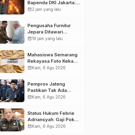
Bapenda DKI Jakarta:
20 Unit Pemadam dan
calendar_month
2 jam yang lalu
3 Bronto Skylift
Dikerahkan, Angin
Pengusaha Furnitur
Kencang Jadi
Jepara Ditawari
Tantangan
Perluasan Pangsa
calendar_month
19 jam yang lalu
Pasar Hingga ke IKN
Mahasiswa Semarang
Rekayasa Foto Kekasih
Jadi Konten Cabul
calendar_month
Kam, 6 Agu 2026
karena Sakit Hati
Pemprov Jateng
Pastikan Tak Ada
Kendala Pembayaran
calendar_month
Kam, 6 Agu 2026
Gaji ASN di Tengah
Pemangkasan
Status Hukum Febrie
Transfer ke Daerah
Adriansyah: Gaji Pokok
50 Persen Tetap
calendar_month
Kam, 6 Agu 2026
Mengalir, Tunjangan