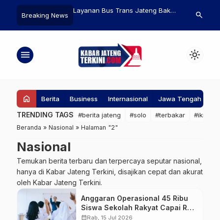
ran Dugaan
Layanan Bus Trans Jateng Bakal
Dugaan Peng
search
Breaking News
sian Pembelian
Terintegrasi dengan Transportasi
Solo Berakhi
 Ombudsman Jateng
Lain
suri
menu
light_mode
home
Berita
Business
Internasional
Jawa Tengah
Ke
TRENDING TAGS
#berita jateng
#solo
#terbakar
#ikn
#
Beranda
»
Nasional
»
Halaman "2"
Nasional
Temukan berita terbaru dan terpercaya seputar nasional,
hanya di Kabar Jateng Terkini, disajikan cepat dan akurat
oleh Kabar Jateng Terkini.
Anggaran Operasional 45 Ribu
Siswa Sekolah Rakyat Capai Rp4
T
calendar_month
Rab, 15 Jul 2026