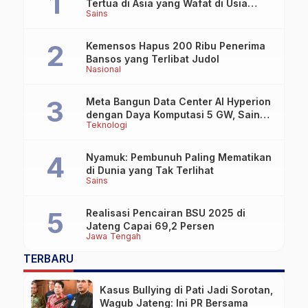
Tertua di Asia yang Wafat di Usia
Sains
Lebih dari 100 Tahun
Kemensos Hapus 200 Ribu Penerima
Bansos yang Terlibat Judol
Nasional
Meta Bangun Data Center AI Hyperion
dengan Daya Komputasi 5 GW, Saingi
Teknologi
OpenAI dan Google
Nyamuk: Pembunuh Paling Mematikan
di Dunia yang Tak Terlihat
Sains
Realisasi Pencairan BSU 2025 di
Jateng Capai 69,2 Persen
Jawa Tengah
TERBARU
Kasus Bullying di Pati Jadi Sorotan,
Wagub Jateng: Ini PR Bersama