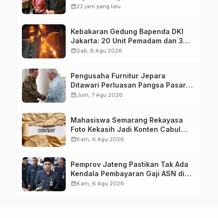
calendar_month
22 jam yang lalu
Kebakaran Gedung Bapenda DKI
Jakarta: 20 Unit Pemadam dan 3
Bronto Skylift Dikerahkan, Angin
calendar_month
Sab, 8 Agu 2026
Kencang Jadi Tantangan
Pengusaha Furnitur Jepara
Ditawari Perluasan Pangsa Pasar
Hingga ke IKN
calendar_month
Jum, 7 Agu 2026
Mahasiswa Semarang Rekayasa
Foto Kekasih Jadi Konten Cabul
karena Sakit Hati
calendar_month
Kam, 6 Agu 2026
Pemprov Jateng Pastikan Tak Ada
Kendala Pembayaran Gaji ASN di
Tengah Pemangkasan Transfer ke
calendar_month
Kam, 6 Agu 2026
Daerah