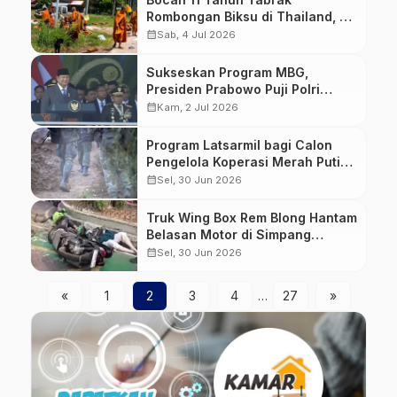
Rombongan Biksu di Thailand, 8
Tewas
calendar_month
Sab, 4 Jul 2026
Sukseskan Program MBG,
Presiden Prabowo Puji Polri
Bangun 1.000 Dapur Terbaik
calendar_month
Kam, 2 Jul 2026
Program Latsarmil bagi Calon
Pengelola Koperasi Merah Putih
Bakal Diganti
calendar_month
Sel, 30 Jun 2026
Truk Wing Box Rem Blong Hantam
Belasan Motor di Simpang
Unisma Bekasi, 1 Tewas
calendar_month
Sel, 30 Jun 2026
«
1
2
3
4
…
27
»