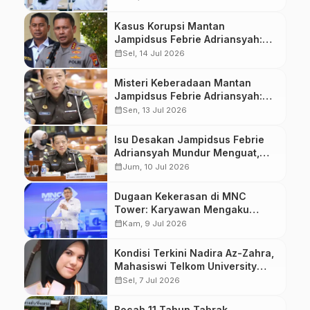
Kasus Korupsi Mantan
Jampidsus Febrie Adriansyah:
Polri Gandeng FBI dan Otoritas
calendar_month
Sel, 14 Jul 2026
Singapura Telusuri Aliran Uang
Asing Rp543 Miliar
Misteri Keberadaan Mantan
Jampidsus Febrie Adriansyah:
Status Tersangka Tanpa
calendar_month
Sen, 13 Jul 2026
Penahanan Jadi Sorotan
Isu Desakan Jampidsus Febrie
Adriansyah Mundur Menguat,
Benarkah Ada Arahan Presiden
calendar_month
Jum, 10 Jul 2026
Prabowo?
Dugaan Kekerasan di MNC
Tower: Karyawan Mengaku
Ditampar hingga Mulut Dimasuki
calendar_month
Kam, 9 Jul 2026
Sepatu
Kondisi Terkini Nadira Az-Zahra,
Mahasiswi Telkom University
yang Ditemukan Setelah Hilang 6
calendar_month
Sel, 7 Jul 2026
Hari
Bocah 11 Tahun Tabrak