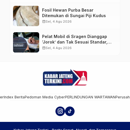
Kejagung
Fosil Hewan Purba Besar
Ditemukan di Sungai Piji Kudus
calendar_month
Sel, 4 Agu 2026
Pelat Mobil di Sragen Dianggap
‘Jorok’ dan Tak Sesuai Standar,
Pengemudi Kena Tilang
calendar_month
Sel, 4 Agu 2026
mer
Index Berita
Pedoman Media Cyber
PERLINDUNGAN WARTAWAN
Perusah