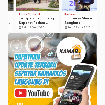
Berita
Nasional
Business
Be
Trump dan Xi Jinping
Indonesia Menang
M
a
Sepakat Redam
Sengketa
J
Ketegangan Iran
Perdagangan
D
calendar_month
calendar_month
calendar_month
Sab, 16 Mei 2026
Sen, 25 Agu 2025
dalam Pertemuan di
Biodiesel Melawan Uni
P
Beijing
Eropa di WTO
L
i