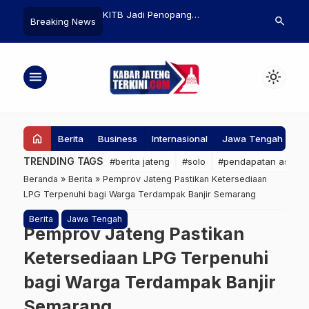
g Kelas MTS Sragen
KITB Jadi Penopang
5 Aktivitas 
search
Breaking News
at KBM, Timpa Guru
Perekonomian Warga, Serap
Lingkungan d
Ribuan Tenaga Kerja
untuk Libura
menu
light_mode
home
Berita
Business
Internasional
Jawa Tengah
Ke
TRENDING TAGS
#berita jateng
#solo
#pendapatan asli da
Beranda
»
Berita
»
Pemprov Jateng Pastikan Ketersediaan
LPG Terpenuhi bagi Warga Terdampak Banjir Semarang
Berita
Jawa Tengah
Pemprov Jateng Pastikan
Ketersediaan LPG Terpenuhi
bagi Warga Terdampak Banjir
Semarang