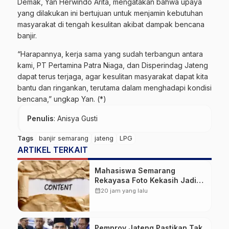
Demak, Yan Herwindo Arita, mengatakan bahwa upaya
yang dilakukan ini bertujuan untuk menjamin kebutuhan
masyarakat di tengah kesulitan akibat dampak bencana
banjir.
“Harapannya, kerja sama yang sudah terbangun antara
kami, PT Pertamina Patra Niaga, dan Disperindag Jateng
dapat terus terjaga, agar kesulitan masyarakat dapat kita
bantu dan ringankan, terutama dalam menghadapi kondisi
bencana,” ungkap Yan. (*)
Penulis
: Anisya Gusti
Tags
banjir semarang
jateng
LPG
ARTIKEL TERKAIT
Mahasiswa Semarang
Rekayasa Foto Kekasih Jadi
Konten Cabul karena Sakit
calendar_month
20 jam yang lalu
Hati
Pemprov Jateng Pastikan Tak