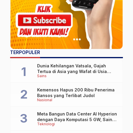
TERPOPULER
Dunia Kehilangan Vatsala, Gajah
Tertua di Asia yang Wafat di Usia
Sains
Lebih dari 100 Tahun
Kemensos Hapus 200 Ribu Penerima
Bansos yang Terlibat Judol
Nasional
Meta Bangun Data Center AI Hyperion
dengan Daya Komputasi 5 GW, Saingi
Teknologi
OpenAI dan Google