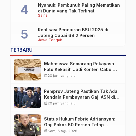
Nyamuk: Pembunuh Paling Mematikan
di Dunia yang Tak Terlihat
Sains
Realisasi Pencairan BSU 2025 di
Jateng Capai 69,2 Persen
Jawa Tengah
TERBARU
Mahasiswa Semarang Rekayasa
Foto Kekasih Jadi Konten Cabul
karena Sakit Hati
calendar_month
20 jam yang lalu
Pemprov Jateng Pastikan Tak Ada
Kendala Pembayaran Gaji ASN di
Tengah Pemangkasan Transfer ke
calendar_month
20 jam yang lalu
Daerah
Status Hukum Febrie Adriansyah:
Gaji Pokok 50 Persen Tetap
Mengalir, Tunjangan Disetop
calendar_month
Kam, 6 Agu 2026