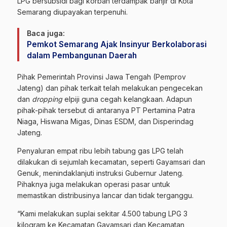
LPG bersubsidi bagi korban terdampak banjir di Kota
Semarang diupayakan terpenuhi.
Baca juga:
Pemkot Semarang Ajak Insinyur Berkolaborasi
dalam Pembangunan Daerah
Pihak Pemerintah Provinsi Jawa Tengah (Pemprov
Jateng) dan pihak terkait telah melakukan pengecekan
dan
dropping
elpiji guna cegah kelangkaan. Adapun
pihak-pihak tersebut di antaranya PT Pertamina Patra
Niaga, Hiswana Migas, Dinas ESDM, dan Disperindag
Jateng.
Penyaluran empat ribu lebih tabung gas LPG telah
dilakukan di sejumlah kecamatan, seperti Gayamsari dan
Genuk, menindaklanjuti instruksi Gubernur Jateng.
Pihaknya juga melakukan operasi pasar untuk
memastikan distribusinya lancar dan tidak terganggu.
“Kami melakukan suplai sekitar 4.500 tabung LPG 3
kilogram ke Kecamatan Gayamsari dan Kecamatan