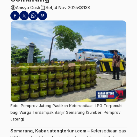
account_circle
calendar_month
visibility
Anisya Gusti
Sel, 4 Nov 2025
138
Foto: Pemprov Jateng Pastikan Ketersediaan LPG Terpenuhi
bagi Warga Terdampak Banjir Semarang (Sumber: Pemprov
Jateng)
Semarang, Kabarjatengterkini.com –
Ketersediaan gas