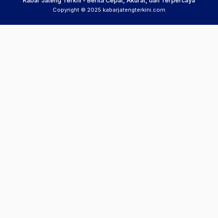
Kabar Jateng Terkni - Berita Cepat, Akurat, dan Terpercaya
Copyright © 2025 kabarjatengterkini.com