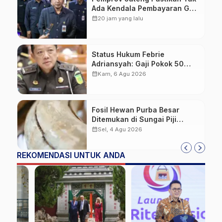
Ada Kendala Pembayaran Gaji
ASN di Tengah Pemangkasan
calendar_month
20 jam yang lalu
Transfer ke Daerah
Status Hukum Febrie
Adriansyah: Gaji Pokok 50
Persen Tetap Mengalir,
calendar_month
Kam, 6 Agu 2026
Tunjangan Disetop Kejagung
Fosil Hewan Purba Besar
Ditemukan di Sungai Piji
Kudus
calendar_month
Sel, 4 Agu 2026
REKOMENDASI UNTUK ANDA