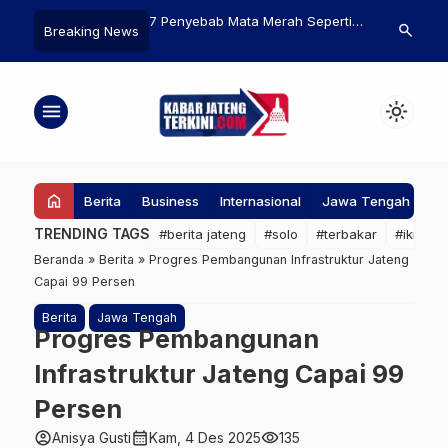
lam Lights Wonderland
7 Penyebab Mata Merah Seperti
Eks Menteri 
search
Breaking News
Maerakaca Semarang:
Berdarah, Normal atau Gejala
Divonis Seum
k Lampu Tematik yang
Penyakit?
Korupsi
Pengunjung
menu
light_mode
home
Berita
Business
Internasional
Jawa Tengah
Ke
TRENDING TAGS
#berita jateng
#solo
#terbakar
#ikn
#
Beranda
»
Berita
»
Progres Pembangunan Infrastruktur Jateng
Capai 99 Persen
Berita
Jawa Tengah
Progres Pembangunan
Infrastruktur Jateng Capai 99
Persen
account_circle
calendar_month
visibility
Anisya Gusti
Kam, 4 Des 2025
135