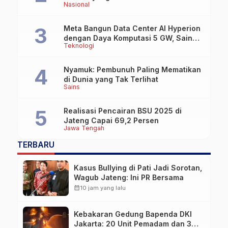
Nasional
Meta Bangun Data Center AI Hyperion
dengan Daya Komputasi 5 GW, Saingi
Teknologi
OpenAI dan Google
Nyamuk: Pembunuh Paling Mematikan
di Dunia yang Tak Terlihat
Sains
Realisasi Pencairan BSU 2025 di
Jateng Capai 69,2 Persen
Jawa Tengah
TERBARU
Kasus Bullying di Pati Jadi Sorotan,
Wagub Jateng: Ini PR Bersama
calendar_month
10 jam yang lalu
Kebakaran Gedung Bapenda DKI
Jakarta: 20 Unit Pemadam dan 3