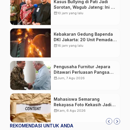
Kasus Bullying di Pati Jadi
Sorotan, Wagub Jateng: Ini PR
Bersama
calendar_month
10 jam yang lalu
Kebakaran Gedung Bapenda
DKI Jakarta: 20 Unit Pemadam
dan 3 Bronto Skylift
calendar_month
16 jam yang lalu
Dikerahkan, Angin Kencang
Jadi Tantangan
Pengusaha Furnitur Jepara
Ditawari Perluasan Pangsa
Pasar Hingga ke IKN
calendar_month
Jum, 7 Agu 2026
Mahasiswa Semarang
Rekayasa Foto Kekasih Jadi
Konten Cabul karena Sakit
calendar_month
Kam, 6 Agu 2026
Hati
REKOMENDASI UNTUK ANDA