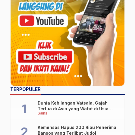
TERPOPULER
Dunia Kehilangan Vatsala, Gajah
Tertua di Asia yang Wafat di Usia
Sains
Lebih dari 100 Tahun
Kemensos Hapus 200 Ribu Penerima
Bansos yang Terlibat Judol