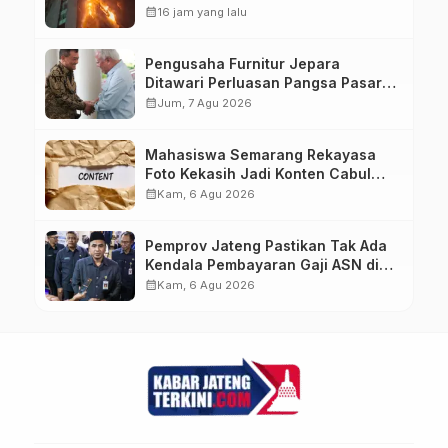
Bronto Skylift Dikerahkan, Angin
calendar_month
16 jam yang lalu
Kencang Jadi Tantangan
Pengusaha Furnitur Jepara
Ditawari Perluasan Pangsa Pasar
Hingga ke IKN
calendar_month
Jum, 7 Agu 2026
Mahasiswa Semarang Rekayasa
Foto Kekasih Jadi Konten Cabul
karena Sakit Hati
calendar_month
Kam, 6 Agu 2026
Pemprov Jateng Pastikan Tak Ada
Kendala Pembayaran Gaji ASN di
Tengah Pemangkasan Transfer ke
calendar_month
Kam, 6 Agu 2026
Daerah