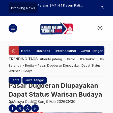
Mencadangkan dan
Pelajar SMP N 1 Kayen Pati
PKS Dorong 
search
Breaking News
r Data dari Ponsel
Ciptakan Water Detector, Berhasil
Bencana Nasi
onsel Baru
Sabet Medali Emas di ISIF 2025
Bandang dan
Sumatera
menu
light_mode
home
Berita
Business
Internasional
Jawa Tengah
Ke
TRENDING TAGS
#berita jateng
#solo
#terbakar
#ikn
#
Beranda
»
Berita
»
Pasar Dugderan Diupayakan Dapat Status
Warisan Budaya
Berita
Jawa Tengah
Pasar Dugderan Diupayakan
Dapat Status Warisan Budaya
account_circle
calendar_month
visibility
Anisya Gusti
Sen, 9 Feb 2026
130