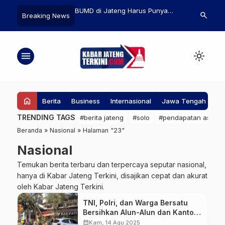
emarang dan Kedubes
BUMD di Jateng Harus Punya
Walkot Sema
search
Breaking News
encanakan Gelaran
Peran Tingkatkan PAD dan
Dukung Penu
aya pada Tahun 2027
Dukung Swasembada Pangan
Indonesian I
menu
light_mode
home
Berita
Business
Internasional
Jawa Tengah
Ke
TRENDING TAGS
#berita jateng
#solo
#pendapatan asli da
Beranda
»
Nasional
»
Halaman "23"
Nasional
Temukan berita terbaru dan terpercaya seputar nasional,
hanya di Kabar Jateng Terkini, disajikan cepat dan akurat
oleh Kabar Jateng Terkini.
TNI, Polri, dan Warga Bersatu
Bersihkan Alun-Alun dan Kantor
Bupati Pati Pasca Demo Ricuh
calendar_month
Kam, 14 Agu 2025