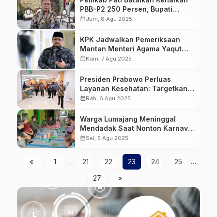
PBB-P2 250 Persen, Bupati
Sudewo Sampaikan Permintaan
calendar_month
Jum, 8 Agu 2025
Maaf
KPK Jadwalkan Pemeriksaan
Mantan Menteri Agama Yaqut
Cholil Qoumas Terkait Dugaan
calendar_month
Kam, 7 Agu 2025
Korupsi Kuota Haji
Presiden Prabowo Perluas
Layanan Kesehatan: Targetkan
Pembangunan Rumah Sakit di
calendar_month
Rab, 6 Agu 2025
Seluruh Kabupaten/Kota
Warga Lumajang Meninggal
Mendadak Saat Nonton Karnaval
Sound Horeg, Bupati Pastikan
calendar_month
Sel, 5 Agu 2025
Acara Berizin
«
1
…
21
22
23
24
25
…
27
»