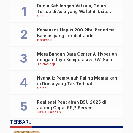
Dunia Kehilangan Vatsala, Gajah
Tertua di Asia yang Wafat di Usia
Sains
Lebih dari 100 Tahun
Kemensos Hapus 200 Ribu Penerima
Bansos yang Terlibat Judol
Nasional
Meta Bangun Data Center AI Hyperion
dengan Daya Komputasi 5 GW, Saingi
Teknologi
OpenAI dan Google
Nyamuk: Pembunuh Paling Mematikan
di Dunia yang Tak Terlihat
Sains
Realisasi Pencairan BSU 2025 di
Jateng Capai 69,2 Persen
Jawa Tengah
TERBARU