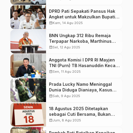
DPRD Pati Sepakati Pansus Hak
Angket untuk Makzulkan Bupati
Sudewo
calendar_month
Kam, 14 Agu 2025
BNN Ungkap 312 Ribu Remaja
Terpapar Narkoba, Marthinus
Hukom Minta Generasi Muda
calendar_month
Sel, 12 Agu 2025
Jadi Garda Terdepan
Anggota Komisi I DPR RI Mayjen
TNI (Purn) TB Hasanuddin Kecam
Kekerasan yang Menewaskan
calendar_month
Sen, 11 Agu 2025
Prada Lucky Namo
Prada Lucky Namo Meninggal
Dunia Diduga Dianiaya, Kasus
Masih Diselidiki TNI
calendar_month
Sab, 9 Agu 2025
18 Agustus 2025 Ditetapkan
sebagai Cuti Bersama, Bukan
Libur Nasional
calendar_month
Jum, 8 Agu 2025
Pemkab Pati Batalkan Kenaikan