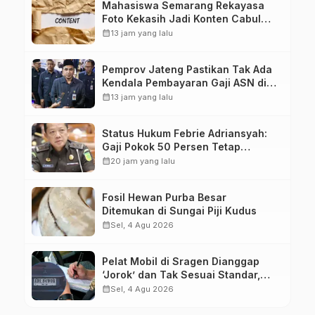
Mahasiswa Semarang Rekayasa
Foto Kekasih Jadi Konten Cabul
karena Sakit Hati
calendar_month
13 jam yang lalu
Pemprov Jateng Pastikan Tak Ada
Kendala Pembayaran Gaji ASN di
Tengah Pemangkasan Transfer ke
calendar_month
13 jam yang lalu
Daerah
Status Hukum Febrie Adriansyah:
Gaji Pokok 50 Persen Tetap
Mengalir, Tunjangan Disetop
calendar_month
20 jam yang lalu
Kejagung
Fosil Hewan Purba Besar
Ditemukan di Sungai Piji Kudus
calendar_month
Sel, 4 Agu 2026
Pelat Mobil di Sragen Dianggap
‘Jorok’ dan Tak Sesuai Standar,
Pengemudi Kena Tilang
calendar_month
Sel, 4 Agu 2026