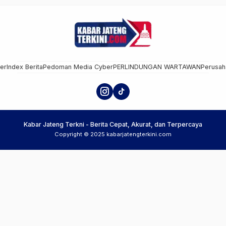
mer
Index Berita
Pedoman Media Cyber
PERLINDUNGAN WARTAWAN
Perusah
Kabar Jateng Terkni - Berita Cepat, Akurat, dan Terpercaya
Copyright © 2025 kabarjatengterkini.com