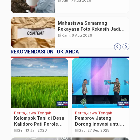
calendar_month
Jum, 7 Agu 2026
Mahasiswa Semarang
Rekayasa Foto Kekasih Jadi
Konten Cabul karena Sakit
calendar_month
Kam, 6 Agu 2026
Hati
REKOMENDASI UNTUK ANDA
Berita
Jawa Tengah
Berita
Jawa Tengah
Be
Kelompok Tani di Desa
Pemprov Jateng
C
Kalidoro Pati Peroleh
Dorong Inovasi untuk
2
P
Bantuan Alsintan
Terobosan Sektor
I
calendar_month
calendar_month
calendar_month
Sel, 13 Jan 2026
Sab, 27 Sep 2025
Ekonomi Kreatif
H