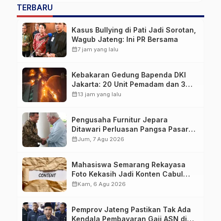
TERBARU
Kasus Bullying di Pati Jadi Sorotan,
Wagub Jateng: Ini PR Bersama
calendar_month
7 jam yang lalu
Kebakaran Gedung Bapenda DKI
Jakarta: 20 Unit Pemadam dan 3
Bronto Skylift Dikerahkan, Angin
calendar_month
13 jam yang lalu
Kencang Jadi Tantangan
Pengusaha Furnitur Jepara
Ditawari Perluasan Pangsa Pasar
Hingga ke IKN
calendar_month
Jum, 7 Agu 2026
Mahasiswa Semarang Rekayasa
Foto Kekasih Jadi Konten Cabul
karena Sakit Hati
calendar_month
Kam, 6 Agu 2026
Pemprov Jateng Pastikan Tak Ada
Kendala Pembayaran Gaji ASN di