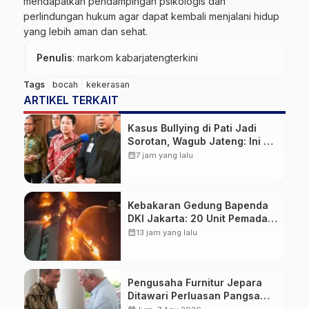
mendapatkan pendampingan psikologis dan
perlindungan hukum agar dapat kembali menjalani hidup
yang lebih aman dan sehat.
Penulis
: markom kabarjatengterkini
Tags
bocah
kekerasan
ARTIKEL TERKAIT
Kasus Bullying di Pati Jadi
Sorotan, Wagub Jateng: Ini PR
Bersama
calendar_month
7 jam yang lalu
Kebakaran Gedung Bapenda
DKI Jakarta: 20 Unit Pemadam
dan 3 Bronto Skylift
calendar_month
13 jam yang lalu
Dikerahkan, Angin Kencang
Jadi Tantangan
Pengusaha Furnitur Jepara
Ditawari Perluasan Pangsa
Pasar Hingga ke IKN