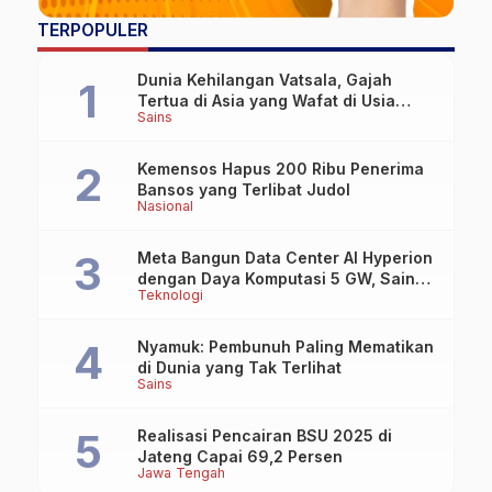
TERPOPULER
Dunia Kehilangan Vatsala, Gajah
Tertua di Asia yang Wafat di Usia
Sains
Lebih dari 100 Tahun
Kemensos Hapus 200 Ribu Penerima
Bansos yang Terlibat Judol
Nasional
Meta Bangun Data Center AI Hyperion
dengan Daya Komputasi 5 GW, Saingi
Teknologi
OpenAI dan Google
Nyamuk: Pembunuh Paling Mematikan
di Dunia yang Tak Terlihat
Sains
Realisasi Pencairan BSU 2025 di
Jateng Capai 69,2 Persen
Jawa Tengah