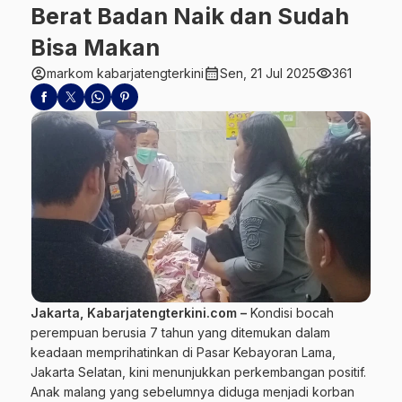
Berat Badan Naik dan Sudah
Bisa Makan
account_circle
calendar_month
visibility
markom kabarjatengterkini
Sen, 21 Jul 2025
361
Jakarta, Kabarjatengterkini.com –
Kondisi
bocah
perempuan berusia 7 tahun yang ditemukan dalam
keadaan memprihatinkan di Pasar Kebayoran Lama,
Jakarta Selatan, kini menunjukkan perkembangan positif.
Anak malang yang sebelumnya diduga menjadi korban