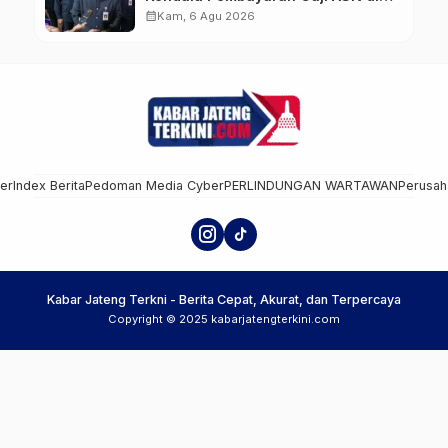
Tengah Pemangkasan Transfer ke
calendar_month
Kam, 6 Agu 2026
Daerah
mer
Index Berita
Pedoman Media Cyber
PERLINDUNGAN WARTAWAN
Perusah
Kabar Jateng Terkni - Berita Cepat, Akurat, dan Terpercaya
Copyright © 2025 kabarjatengterkini.com