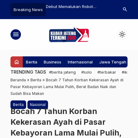
alukan Robot
Tekan Open Dumping, 2 Daerah
7 Fakta Mena
search
Breaking News
…
AI Pertama Rusia,
Menyusul Jadi Kawasan
Kepala Putih
ng Tersungkur di Atas
Pengelolaan Sampah Berbasis
Asem Buto
Aglomerasi
menu
light_mode
home
Berita
Business
Internasional
Jawa Tengah
Ke
TRENDING TAGS
#berita jateng
#solo
#terbakar
#ikn
#
Beranda
»
Berita
»
Bocah 7 Tahun Korban Kekerasan Ayah di
Pasar Kebayoran Lama Mulai Pulih, Berat Badan Naik dan
Sudah Bisa Makan
Berita
Nasional
Bocah 7 Tahun Korban
Kekerasan Ayah di Pasar
Kebayoran Lama Mulai Pulih,